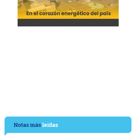
Notas más
leídas