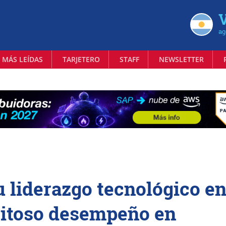
V
ag
 MÁS LEÍDAS
TARJETERO
STAFF
NEWSLETTER
 liderazgo tecnológico e
xitoso desempeño en