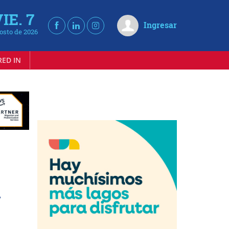
IE. 7
Ingresar
osto de 2026
RED IN
n