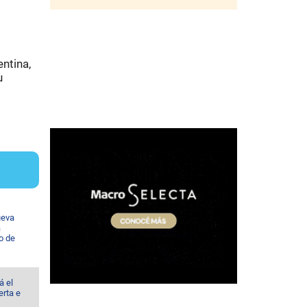
ntina,
u
ueva
a
io de
á el
erta e