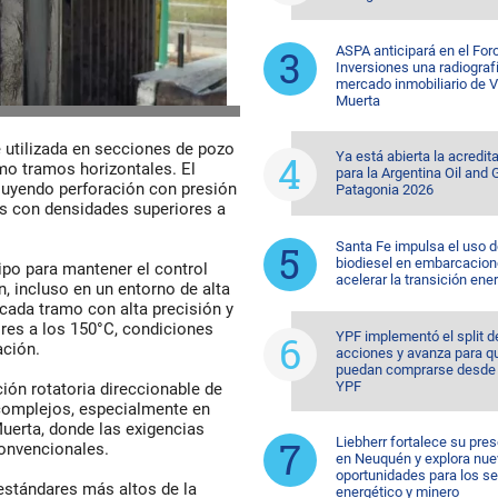
ASPA anticipará en el For
Inversiones una radiografí
mercado inmobiliario de 
Muerta
 utilizada en secciones de pozo
Ya está abierta la acredit
mo tramos horizontales. El
para la Argentina Oil and
cluyendo perforación con presión
Patagonia 2026
os con densidades superiores a
Santa Fe impulsa el uso 
biodiesel en embarcacion
uipo para mantener el control
acelerar la transición ene
n, incluso en un entorno de alta
 cada tramo con alta precisión y
ores a los 150°C, condiciones
YPF implementó el split d
ación.
acciones y avanza para q
puedan comprarse desde 
YPF
ción rotatoria direccionable de
complejos, especialmente en
erta, donde las exigencias
Liebherr fortalece su pre
onvencionales.
en Neuquén y explora nu
oportunidades para los s
estándares más altos de la
energético y minero