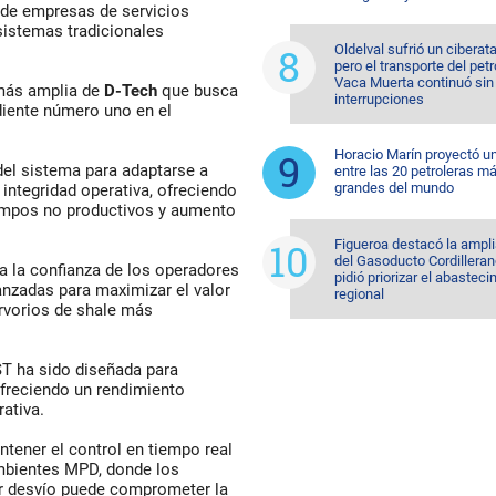
 de empresas de servicios
 sistemas tradicionales
Oldelval sufrió un ciberat
pero el transporte del pet
Vaca Muerta continuó sin
 más amplia de
D-Tech
que busca
interrupciones
iente número uno en el
Horacio Marín proyectó u
del sistema para adaptarse a
entre las 20 petroleras m
grandes del mundo
integridad operativa, ofreciendo
iempos no productivos y aumento
Figueroa destacó la ampl
del Gasoducto Cordilleran
a la confianza de los operadores
pidió priorizar el abastec
nzadas para maximizar el valor
regional
rvorios de shale más
T ha sido diseñada para
ofreciendo un rendimiento
rativa.
tener el control en tiempo real
ambientes MPD, donde los
r desvío puede comprometer la