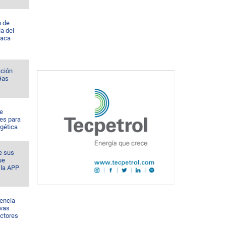
o de
a del
Vaca
ación
 Gas
de
es para
rgética
e sus
ue
la APP
sencia
evas
ectores