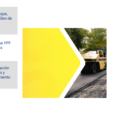
aque,
róleo de
na YPF
ás
iación
o y
imiento