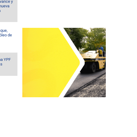
vance y
 nueva
a
aque,
róleo de
na YPF
ás