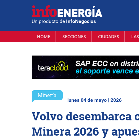
Un producto de
InfoNegocios
HOME
SECCIONES
CIUDADES
LAS
Minería
lunes 04 de mayo | 2026
Volvo desembarca c
Minera 2026 y apues