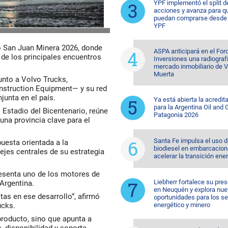
YPF implementó el split d
acciones y avanza para q
puedan comprarse desde 
YPF
po San Juan Minera 2026, donde
ASPA anticipará en el For
 de los principales encuentros
Inversiones una radiografí
mercado inmobiliario de 
Muerta
unto a Volvo Trucks,
nstruction Equipment— y su red
junta en el país.
Ya está abierta la acredit
para la Argentina Oil and
l Estadio del Bicentenario, reúne
Patagonia 2026
una provincia clave para el
Santa Fe impulsa el uso 
uesta orientada a la
biodiesel en embarcacion
 ejes centrales de su estrategia
acelerar la transición ene
esenta uno de los motores de
Liebherr fortalece su pre
Argentina.
en Neuquén y explora nu
as en ese desarrollo”, afirmó
oportunidades para los s
ucks.
energético y minero
 producto, sino que apunta a