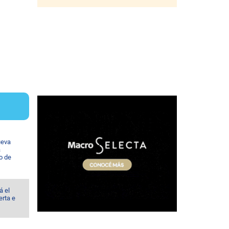
ueva
a
io de
á el
erta e