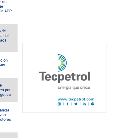
e sus
ue
la APP
o de
a del
Vaca
ación
 Gas
de
es para
rgética
sencia
evas
ectores