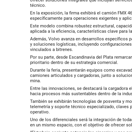
ofrecer soluciones integrales que incluyan servicios
técnico.
En la exposición, la firma exhibirá el camión FMX 4
específicamente para operaciones exigentes y apli
Este modelo combina robustez estructural, capacid
aplicada a la eficiencia, características clave para l
Además, Volvo avanza en desarrollos específicos p
y soluciones logísticas, incluyendo configuracione
vinculados a bitrenes.
Por su parte, desde Escandinavia del Plata remarcar
prioritario dentro de su estrategia comercial.
Durante la feria, presentarán equipos como excavado
camiones articulados y cargadoras, junto a solucio
mina.
Entre las innovaciones, se destacará la cargadora el
hacia procesos más sustentables dentro de la indus
También se exhibirán tecnologías de posventa y m
telemetría y soporte técnico especializado, claves 
operativo.
Uno de los diferenciales será la integración de tod
en un mismo espacio, con el objetivo de ofrecer s