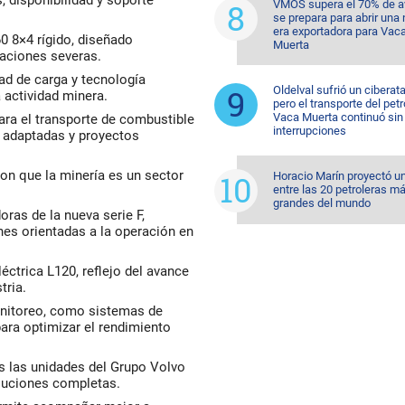
, disponibilidad y soporte
VMOS supera el 70% de a
se prepara para abrir una
era exportadora para Vac
60 8×4 rígido, diseñado
Muerta
caciones severas.
ad de carga y tecnología
Oldelval sufrió un ciberat
a actividad minera.
pero el transporte del pet
Vaca Muerta continuó sin
ara el transporte de combustible
interrupciones
s adaptadas y proyectos
on que la minería es un sector
Horacio Marín proyectó u
entre las 20 petroleras m
grandes del mundo
ras de la nueva serie F,
nes orientadas a la operación en
éctrica L120, reflejo del avance
tria.
onitoreo, como sistemas de
para optimizar el rendimiento
as las unidades del Grupo Volvo
oluciones completas.