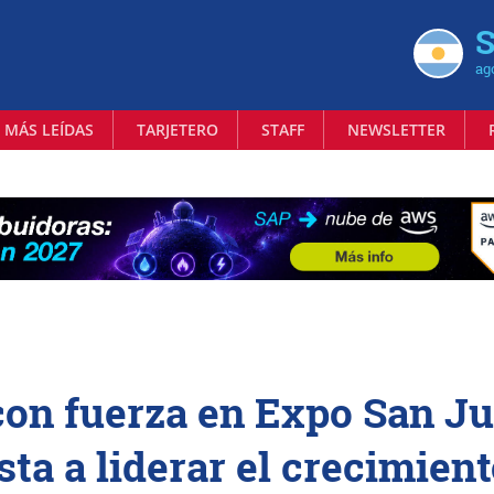
S
ag
 MÁS LEÍDAS
TARJETERO
STAFF
NEWSLETTER
on fuerza en Expo San J
ta a liderar el crecimien