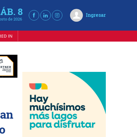
ÁB. 8
Ingresar
osto de 2026
RED IN
uan
to