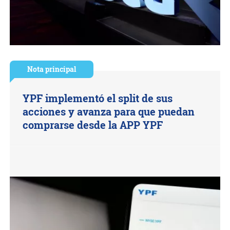
Nota principal
YPF implementó el split de sus
acciones y avanza para que puedan
comprarse desde la APP YPF