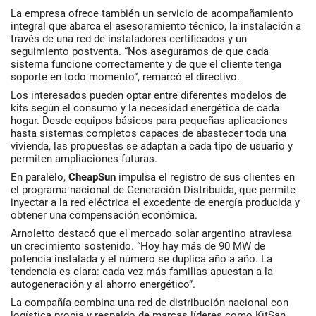
La empresa ofrece también un servicio de
acompañamiento
integral
que abarca el asesoramiento técnico, la instalación a
través de una red de instaladores certificados y un
seguimiento postventa. “Nos aseguramos de que cada
sistema funcione correctamente y de que el cliente tenga
soporte en todo momento”, remarcó el directivo.
Los interesados pueden optar entre diferentes modelos de
kits según el consumo y la necesidad energética de cada
hogar. Desde equipos básicos para pequeñas aplicaciones
hasta sistemas completos capaces de abastecer toda una
vivienda, las propuestas se adaptan a cada tipo de usuario y
permiten ampliaciones futuras.
En paralelo,
CheapSun
impulsa el registro de sus clientes en
el programa nacional de
Generación Distribuida
, que permite
inyectar a la red eléctrica el excedente de energía producida y
obtener una compensación económica.
Arnoletto destacó que el mercado solar argentino atraviesa
un crecimiento sostenido. “Hoy hay más de 90 MW de
potencia instalada y el número se duplica año a año. La
tendencia es clara: cada vez más familias apuestan a la
autogeneración y al ahorro energético”.
La compañía combina una red de distribución nacional con
logística propia y respaldo de marcas líderes como
KitSan
,