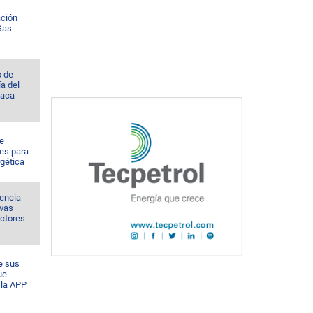
ación
 Gas
o de
a del
Vaca
de
es para
rgética
sencia
evas
ectores
e sus
ue
la APP