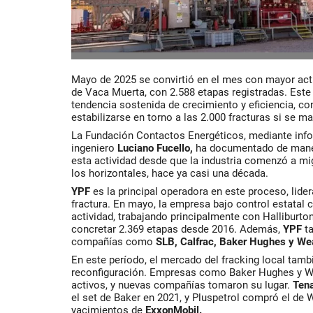
Mayo de 2025 se convirtió en el mes con mayor activ
de Vaca Muerta, con 2.588 etapas registradas. Este
tendencia sostenida de crecimiento y eficiencia, c
estabilizarse en torno a las 2.000 fracturas si se ma
La Fundación Contactos Energéticos, mediante info
ingeniero
Luciano Fucello,
ha documentado de maner
esta actividad desde que la industria comenzó a mig
los horizontales, hace ya casi una década.
YPF
es la principal operadora en este proceso, lider
fractura. En mayo, la empresa bajo control estatal 
actividad, trabajando principalmente con Halliburto
concretar 2.369 etapas desde 2016. Además,
YPF
ta
compañías como
SLB, Calfrac, Baker Hughes y Wea
En este período, el mercado del fracking local tam
reconfiguración. Empresas como Baker Hughes y Wea
activos, y nuevas compañías tomaron su lugar.
Tena
el set de Baker en 2021, y Pluspetrol compró el de W
yacimientos de
ExxonMobil.