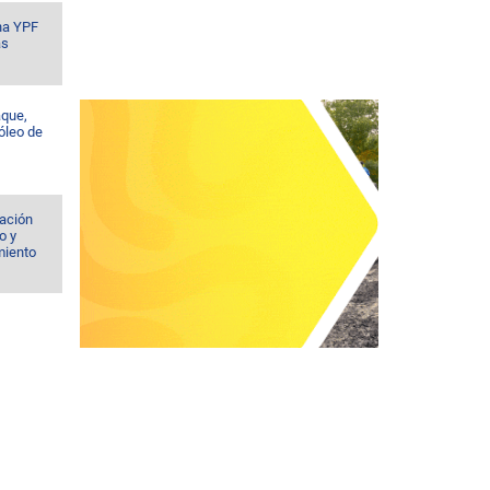
na YPF
ás
aque,
róleo de
iación
o y
imiento