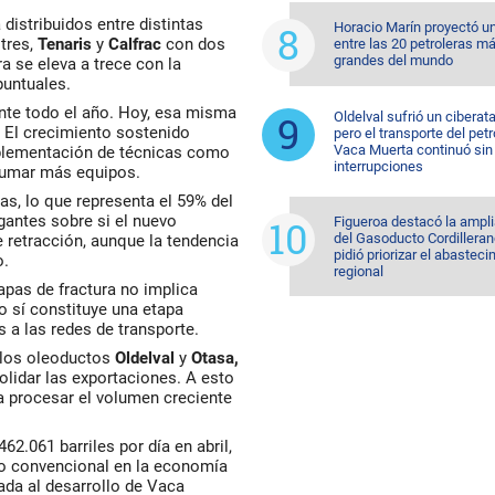
distribuidos entre distintas
Horacio Marín proyectó u
tres,
Tenaris
y
Calfrac
con dos
entre las 20 petroleras m
grandes del mundo
a se eleva a trece con la
puntuales.
ante todo el año. Hoy, esa misma
Oldelval sufrió un ciberat
 El crecimiento sostenido
pero el transporte del pet
Vaca Muerta continuó sin
implementación de técnicas como
interrupciones
 sumar más equipos.
as, lo que representa el 59% del
ogantes sobre si el nuevo
Figueroa destacó la ampl
del Gasoducto Cordilleran
 retracción, aunque la tendencia
pidió priorizar el abastec
o.
regional
pas de fractura no implica
 sí constituye una etapa
 a las redes de transporte.
o los oleoductos
Oldelval
y
Otasa,
olidar las exportaciones. A esto
a procesar el volumen creciente
2.061 barriles por día en abril,
no convencional en la economía
gada al desarrollo de Vaca