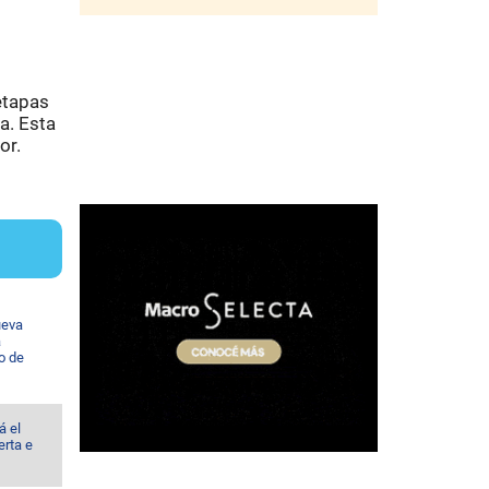
etapas
a. Esta
or.
ueva
a
io de
á el
erta e