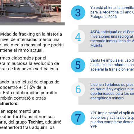
Ya está abierta la acredit
para la Argentina Oil and
Patagonia 2026
ASPA anticipará en el For
idad de fracking en la historia
Inversiones una radiografí
 nivel de intensidad marca una
mercado inmobiliario de 
on una media mensual que podría
Muerta
ntiene el ritmo actual.
rmes elaborados por el
Santa Fe impulsa el uso 
a minuciosa la evolución de
biodiesel en embarcacion
rar de los pozos verticales a
acelerar la transición ene
ando la solicitud de etapas de
Liebherr fortalece su pre
concentró el 51,5% de la
en Neuquén y explora nu
n. Esta colaboración permitió
oportunidades para los s
mbién contrató a otras
energético y minero
therford.
bién experimentó una
YPF implementó el split d
therford transfirieron sus
acciones y avanza para q
ris,
del grupo
Techint,
adquirió
puedan comprarse desde 
YPF
eatherford tras adquirir los