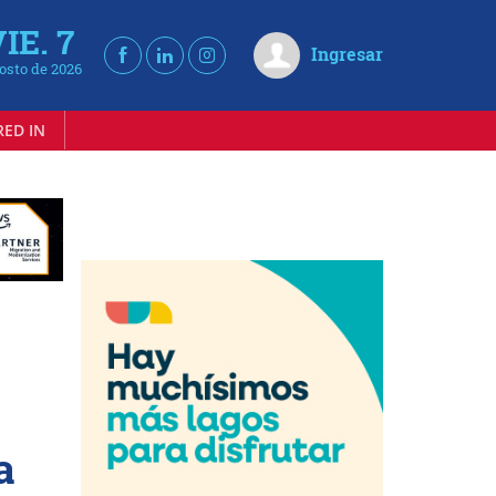
IE. 7
Ingresar
osto de 2026
RED IN
a