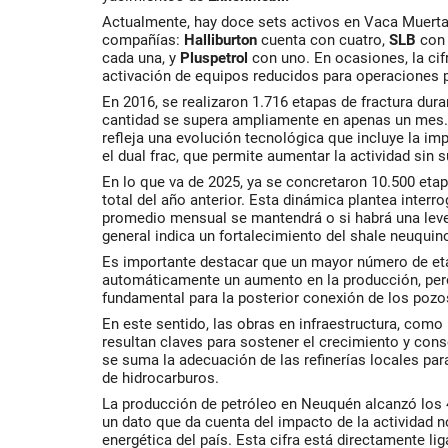
Actualmente, hay doce sets activos en Vaca Muerta 
compañías:
Halliburton
cuenta con cuatro,
SLB
con 
cada una, y
Pluspetrol
con uno. En ocasiones, la cifr
activación de equipos reducidos para operaciones 
En 2016, se realizaron 1.716 etapas de fractura dur
cantidad se supera ampliamente en apenas un mes.
refleja una evolución tecnológica que incluye la 
el dual frac, que permite aumentar la actividad sin
En lo que va de 2025, ya se concretaron 10.500 etap
total del año anterior. Esta dinámica plantea interr
promedio mensual se mantendrá o si habrá una leve
general indica un fortalecimiento del shale neuquin
Es importante destacar que un mayor número de eta
automáticamente un aumento en la producción, pero
fundamental para la posterior conexión de los pozos
En este sentido, las obras en infraestructura, com
resultan claves para sostener el crecimiento y cons
se suma la adecuación de las refinerías locales par
de hidrocarburos.
La producción de petróleo en Neuquén alcanzó los 46
un dato que da cuenta del impacto de la actividad 
energética del país. Esta cifra está directamente li