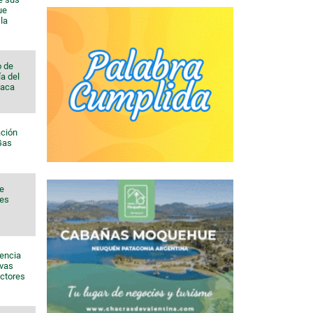
ue
la
o de
a del
Vaca
ación
 Gas
de
nes
sencia
evas
ectores