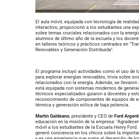
El aula móvil, equipada con tecnología de realid
interactivo, proporcionó a los estudiantes una exp
sobre temas cruciales relacionados con la energía
alumnos de último año de la escuela y los docente
en talleres teóricos y prácticos centrados en "Tra
Renovables y Generación Distribuida".
El programa incluyó actividades como el uso de t
para explorar energías renovables, trivia sobre so
relacionados con la energía. Además, se llevaron 
está equipada con sistemas modernos de generac
técnicos especializados guiaron a docentes y est
reconocimiento de componentes de equipos de ener
térmica y generación eólica de baja potencia.
Martín
Galdeano
, presidente y CEO de
Ford
Argent
educación en la misión de la empresa: "Agradec
móvil a los estudiantes de la Escuela Henry Ford
generó conciencia en los chicos sobre la importa
y es una experiencia que suma al desarrollo de 