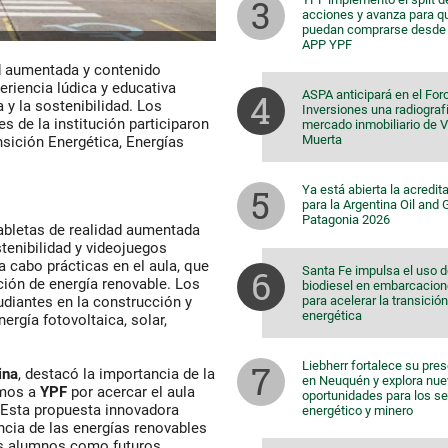
acciones y avanza para q
puedan comprarse desde 
APP YPF
ad aumentada y contenido
eriencia lúdica y educativa
ASPA anticipará en el For
 y la sostenibilidad. Los
Inversiones una radiografí
s de la institución participaron
mercado inmobiliario de 
Muerta
nsición Energética, Energías
Ya está abierta la acredit
para la Argentina Oil and
Patagonia 2026
abletas de realidad aumentada
stenibilidad y videojuegos
a cabo prácticas en el aula, que
Santa Fe impulsa el uso 
ión de energía renovable. Los
biodiesel en embarcacio
para acelerar la transición
udiantes en la construcción y
energética
gía fotovoltaica, solar,
Liebherr fortalece su pre
ina
, destacó la importancia de la
en Neuquén y explora nu
emos a
YPF
por acercar el aula
oportunidades para los s
. Esta propuesta innovadora
energético y minero
ncia de las energías renovables
los alumnos como futuros