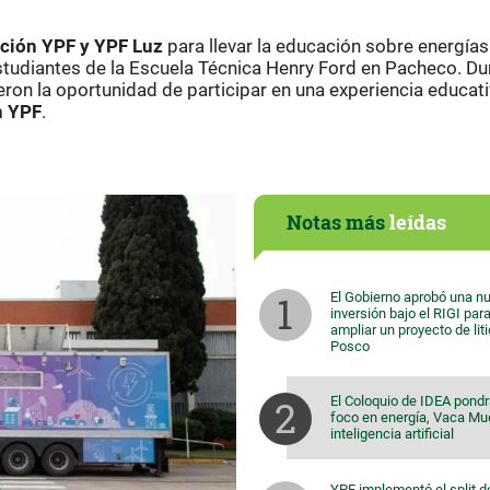
ción YPF y YPF Luz
para llevar la educación sobre energías
estudiantes de la Escuela Técnica Henry Ford en Pacheco. Du
eron la oportunidad de participar en una experiencia educat
n
YPF
.
Notas más
leídas
El Gobierno aprobó una n
inversión bajo el RIGI par
ampliar un proyecto de lit
Posco
El Coloquio de IDEA pondr
foco en energía, Vaca Mu
inteligencia artificial
YPF implementó el split d