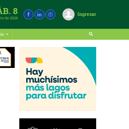
ÁB. 8
Ingresar
to de 2026
IN