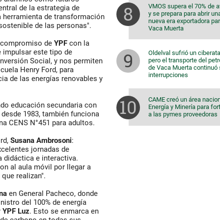
VMOS supera el 70% de 
entral de la estrategia de
y se prepara para abrir un
a herramienta de transformación
nueva era exportadora pa
sostenible de las personas".
Vaca Muerta
el compromiso de
YPF
con la
e impulsar este tipo de
Oldelval sufrió un ciberat
pero el transporte del pet
Inversión Social, y nos permiten
de Vaca Muerta continuó 
scuela Henry Ford, para
interrupciones
ia de las energías renovables y
CAME creó un área nacion
ndo educación secundaria con
Energía y Minería para for
, desde 1983, también funciona
a las pymes proveedoras
rna CENS N°451 para adultos.
ord,
Susana
Ambrosoni
:
celentes jornadas de
didáctica e interactiva.
 al aula móvil por llegar a
 que realizan".
na
en General Pacheco, donde
nistro del 100% de energía
r
YPF
Luz
. Esto se enmarca en