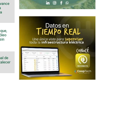
avance
a
ra
aque,
róleo
sin
al de
talecer