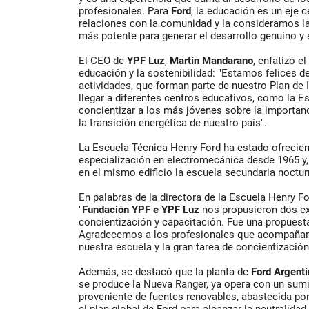
profesionales. Para
Ford
, la educación es un eje c
relaciones con la comunidad y la consideramos l
más potente para generar el desarrollo genuino y 
El CEO de
YPF
Luz
,
Martín
Mandarano
, enfatizó 
educación y la sostenibilidad: "Estamos felices d
actividades, que forman parte de nuestro Plan de 
llegar a diferentes centros educativos, como la E
concientizar a los más jóvenes sobre la importanc
la transición energética de nuestro país".
La Escuela Técnica Henry Ford ha estado ofrecie
especialización en electromecánica desde 1965 y
en el mismo edificio la escuela secundaria noctu
En palabras de la directora de la Escuela Henry F
"
Fundación YPF e YPF Luz
nos propusieron dos ex
concientización y capacitación. Fue una propuesta 
Agradecemos a los profesionales que acompañaron
nuestra escuela y la gran tarea de concientización
Además, se destacó que la planta de
Ford
Argenti
se produce la Nueva Ranger, ya opera con un sumi
proveniente de fuentes renovables, abastecida po