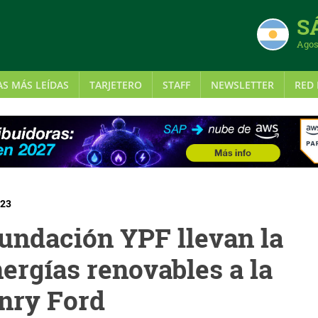
S
Agos
AS MÁS LEÍDAS
TARJETERO
STAFF
NEWSLETTER
RED 
023
undación YPF llevan la
ergías renovables a la
nry Ford