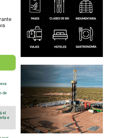
rante
iva
ueva
a
io de
á el
erta e
e sus