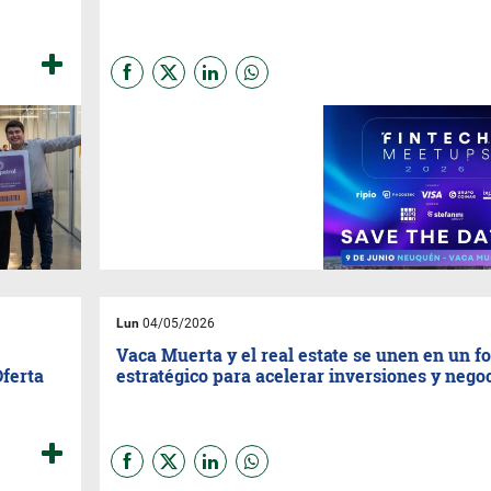
El encuentro reunirá a
referentes de los sectores
fintech, energético y
tecnológico para analizar
cómo la innovación financiera
puede acompañar el
crecimiento de Vaca Muerta.
Se realizará en el MNBA de
Neuquén.
Lun
04/05/2026
Vaca Muerta y el real estate se unen en un f
Oferta
estratégico para acelerar inversiones y nego