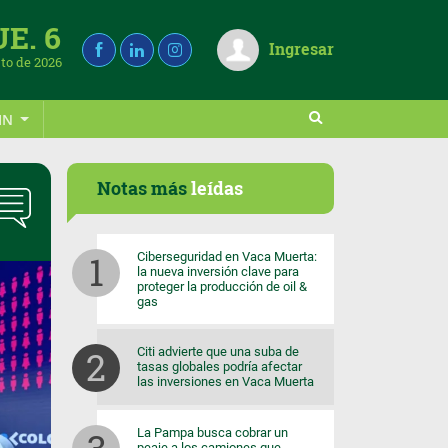
UE. 6
Ingresar
to de 2026
IN
Notas más
leídas
Ciberseguridad en Vaca Muerta:
la nueva inversión clave para
proteger la producción de oil &
gas
Citi advierte que una suba de
tasas globales podría afectar
las inversiones en Vaca Muerta
La Pampa busca cobrar un
peaje a los camiones que