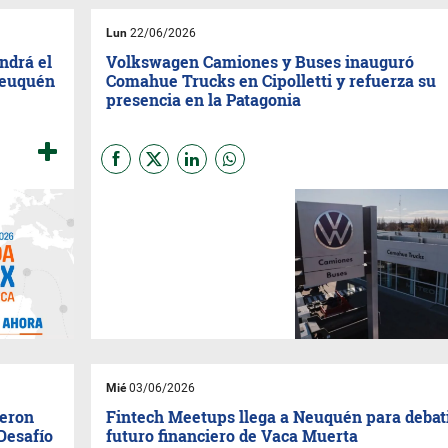
Lun
22/06/2026
ndrá el
Volkswagen Camiones y Buses inauguró
Neuquén
Comahue Trucks en Cipolletti y refuerza su
presencia en la Patagonia
La marca abrió un nuevo
concesionario integral en
Cipolletti con más de 6.500 m2
destinados a ventas y
postventa. La inversión
fortalece la atención a
sectores clave como
transporte, logística, petróleo y
construcción.
Mié
03/06/2026
ieron
Fintech Meetups llega a Neuquén para debati
 Desafío
futuro financiero de Vaca Muerta