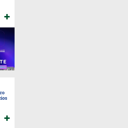
oro
cios