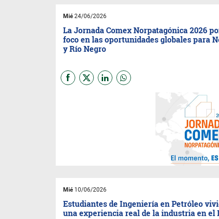
Mié
24/06/2026
La Jornada Comex Norpatagónica 2026 po
foco en las oportunidades globales para 
y Río Negro
Adineu realizará el 13 de
agosto la segunda edición de
la Jornada COMEX
Norpatagónica. El encuentro
reunirá a más de 400
empresarios para analizar
competitividad e
internacionalización de
empresas de la región.
Mié
10/06/2026
Estudiantes de Ingeniería en Petróleo viv
una experiencia real de la industria en el