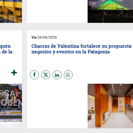
reunirá a empresarios,
funcionarios y especialistas
para analizar los desafíos del
comercio internacional.
Vie
26/06/2026
uquén
Chacras de Valentina fortalece su propuesta
 de la
negocios y eventos en la Patagonia
Con hoteles en Neuquén
Capital y Añelo, además de
una propuesta gastronómica y
espacios para eventos
corporativos, Chacras de
Valentina se posiciona como
un aliado estratégico para las
empresas que operan en la
región.