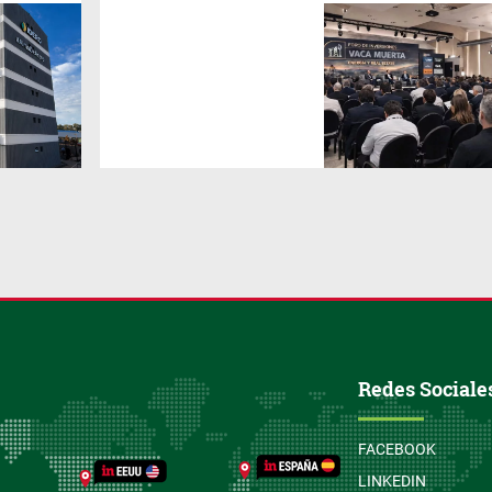
El Foro de Inversiones Vaca
Muerta reunirá en Buenos
Aires a los sectores
energético e inmobiliario, con
foco en proyectos, networking
y oportunidades para impulsar
inversiones en la cuenca
neuquina.
Redes Sociale
FACEBOOK
LINKEDIN