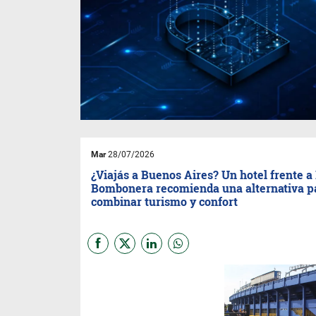
Mar
28/07/2026
¿Viajás a Buenos Aires? Un hotel frente a
Bombonera recomienda una alternativa p
combinar turismo y confort
Gabriel Impallari,
gerente
general del
Howard Johnson
Undici La Boca,
explicó por
qué el hotel se presenta como