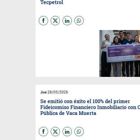
Tecpetrol
Estudiantes de seis
universidades argentinas
participaron del primer
Desafío Tecpetrol, una
competencia que los acercó a
la realidad de la industria
energética y al crecimiento de
Vaca Muerta.
Jue
28/05/2026
Se emitió con éxito el 100% del primer
Fideicomiso Financiero Inmobiliario con 
Pública de Vaca Muerta