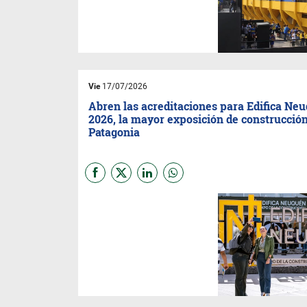
una opción para quienes
viajan a Buenos Aires por
turismo o trabajo y buscan una
experiencia diferente.
Vie
17/07/2026
Abren las acreditaciones para Edifica Ne
2026, la mayor exposición de construcción
Patagonia
La tercera edición de Edifica
Neuquén se realizará del 10 al
12 de septiembre en el Centro
de Convenciones Domuyo. La
organización ya habilitó el
proceso de acreditación para
visitantes y prensa.