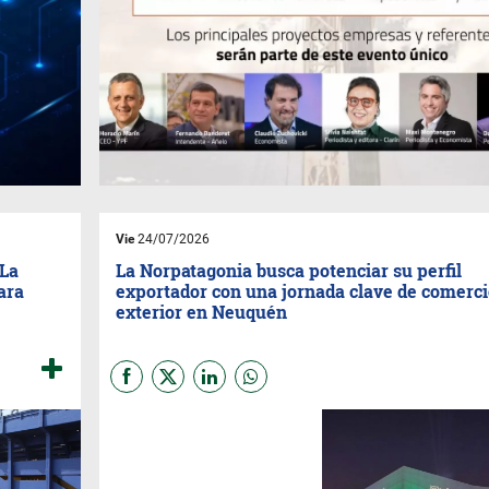
Vie
24/07/2026
 La
La Norpatagonia busca potenciar su perfil
ara
exportador con una jornada clave de comerci
exterior en Neuquén
El próximo 13 de agosto,
Neuquén será sede de la
segunda edición de la Jornada
COMEX Norpatagónica, que