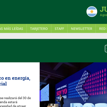
J
Agos
AS MÁS LEÍDAS
TARJETERO
STAFF
NEWSLETTER
RED 
co en energía,
cial
se realizará del 30 de
genda estará
ecesidad de atraer