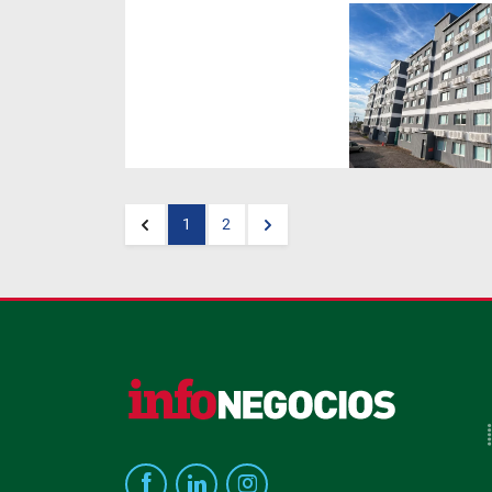
El primer fideicomiso
inmobiliario con oferta pública
en Vaca Muerta se colocó en
su totalidad, marcando un hito
en el mercado de capitales y
consolidando el interés
inversor en renta en dólares.
1
2