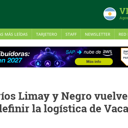
VI
Agos
AS MÁS LEÍDAS
TARJETERO
STAFF
NEWSLETTER
RED 
 ríos Limay y Negro vuelve
efinir la logística de Vac