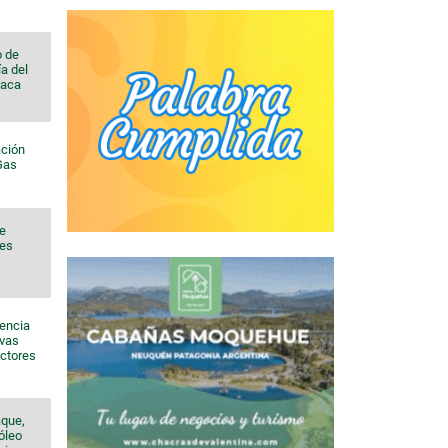
o de
a del
Vaca
ación
 Gas
de
nes
sencia
evas
ectores
aque,
róleo