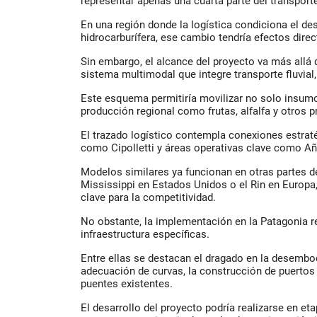
representar apenas una cuarta parte del transporte
En una región donde la logística condiciona el desa
hidrocarburífera, ese cambio tendría efectos direc
Sin embargo, el alcance del proyecto va más allá 
sistema multimodal que integre transporte fluvial, f
Este esquema permitiría movilizar no solo insumo
producción regional como frutas, alfalfa y otros p
El trazado logístico contempla conexiones estrat
como Cipolletti y áreas operativas clave como Añ
Modelos similares ya funcionan en otras partes d
Mississippi en Estados Unidos o el Rin en Europa, 
clave para la competitividad.
No obstante, la implementación en la Patagonia r
infraestructura específicas.
Entre ellas se destacan el dragado en la desemboc
adecuación de curvas, la construcción de puertos y
puentes existentes.
El desarrollo del proyecto podría realizarse en eta