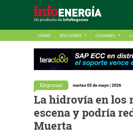
Un producto de
InfoNegocios
HOME
SECCIONES
CIUDADES
L
Empresas
martes 05 de mayo | 2026
La hidrovía en los
escena y podría red
Muerta