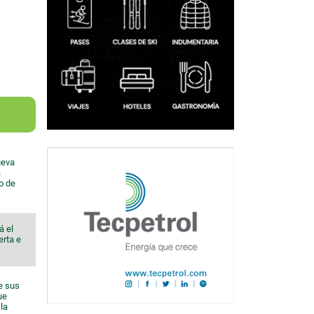
ueva
a
io de
á el
erta e
e sus
ue
la