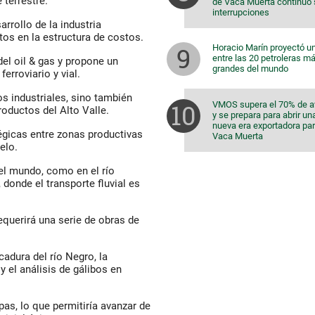
 terrestre.
de Vaca Muerta continuó 
interrupciones
rrollo de la industria
tos en la estructura de costos.
Horacio Marín proyectó u
entre las 20 petroleras m
del oil & gas y propone un
grandes del mundo
erroviario y vial.
s industriales, sino también
VMOS supera el 70% de 
roductos del Alto Valle.
y se prepara para abrir un
nueva era exportadora pa
égicas entre zonas productivas
Vaca Muerta
elo.
el mundo, como en el río
donde el transporte fluvial es
equerirá una serie de obras de
adura del río Negro, la
 el análisis de gálibos en
pas, lo que permitiría avanzar de