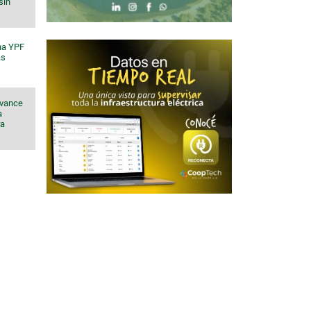
sin
na YPF
ás
avance
a
ra