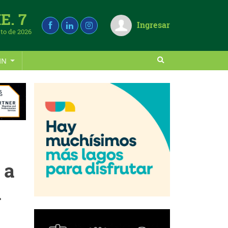
E. 7
Ingresar
to de 2026
IN
 a
a