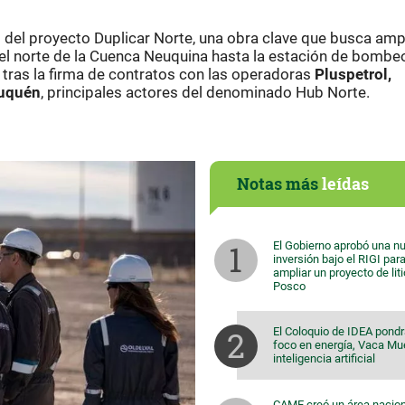
l del proyecto Duplicar Norte, una obra clave que busca ampl
el norte de la Cuenca Neuquina hasta la estación de bombe
a tras la firma de contratos con las operadoras
Pluspetrol,
euquén
, principales actores del denominado Hub Norte.
Notas más
leídas
El Gobierno aprobó una n
inversión bajo el RIGI par
ampliar un proyecto de lit
Posco
El Coloquio de IDEA pondr
foco en energía, Vaca Mu
inteligencia artificial
CAME creó un área nacion