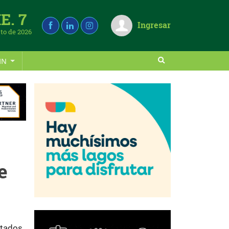
E. 7
Ingresar
to de 2026
IN
e
ltados