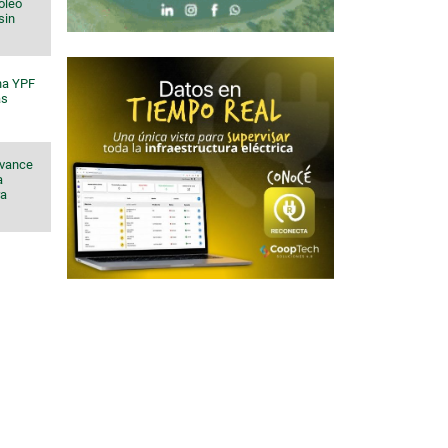
róleo
sin
na YPF
ás
avance
a
ra