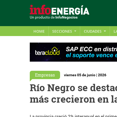
Un producto de
InfoNegocios
HOME
SECCIONES
CIUDADES
L
Empresas
viernes 05 de junio | 2026
Río Negro se desta
más crecieron en l
La provincia creció 2% interanual en el prim