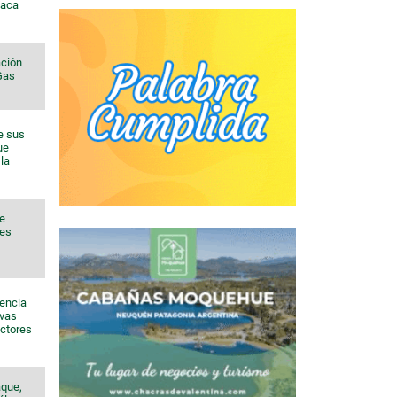
Vaca
ación
 Gas
e sus
ue
la
de
nes
sencia
evas
ectores
aque,