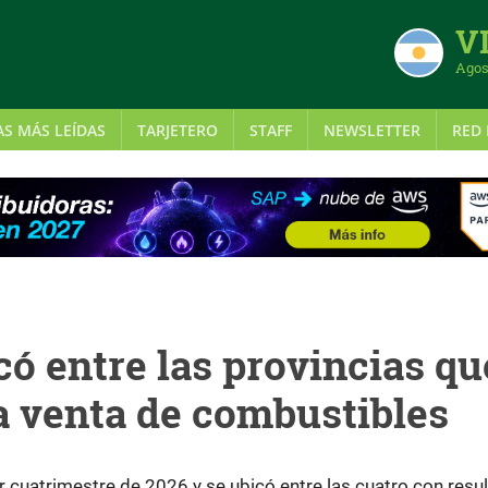
VI
Agos
AS MÁS LEÍDAS
TARJETERO
STAFF
NEWSLETTER
RED 
có entre las provincias qu
a venta de combustibles
er cuatrimestre de 2026 y se ubicó entre las cuatro con resu