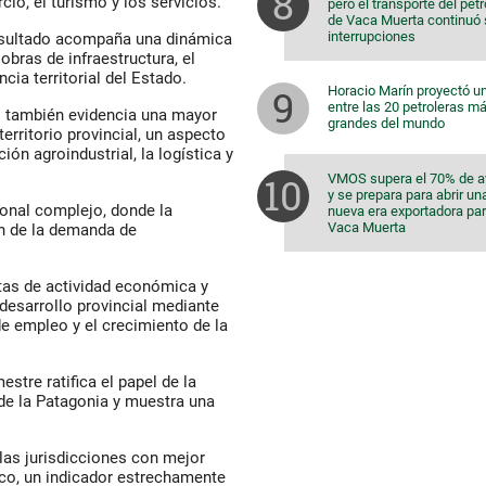
cio, el turismo y los servicios.
pero el transporte del pet
de Vaca Muerta continuó 
interrupciones
resultado acompaña una dinámica
bras de infraestructura, el
cia territorial del Estado.
Horacio Marín proyectó u
entre las 20 petroleras m
 también evidencia una mayor
grandes del mundo
erritorio provincial, un aspecto
ón agroindustrial, la logística y
VMOS supera el 70% de 
y se prepara para abrir un
onal complejo, donde la
nueva era exportadora pa
Vaca Muerta
ón de la demanda de
etas de actividad económica y
desarrollo provincial mediante
 de empleo y el crecimiento de la
stre ratifica el papel de la
e la Patagonia y muestra una
las jurisdicciones con mejor
o, un indicador estrechamente