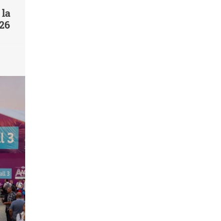
 la
026