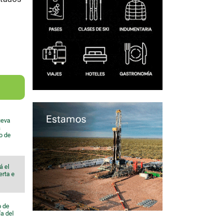
ueva
a
io de
á el
erta e
o de
a del