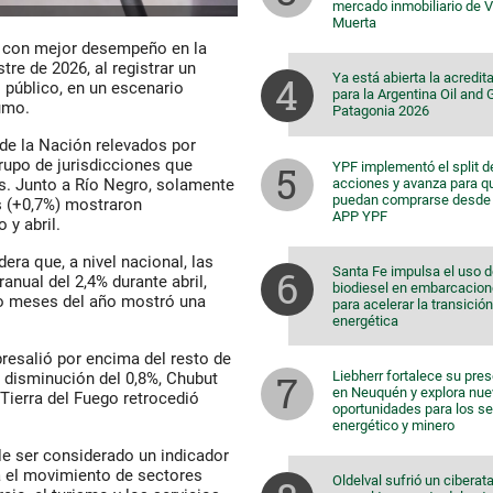
mercado inmobiliario de 
Muerta
as con mejor desempeño en la
re de 2026, al registrar un
Ya está abierta la acredit
 público, en un escenario
para la Argentina Oil and
umo.
Patagonia 2026
 de la Nación relevados por
grupo de jurisdicciones que
YPF implementó el split d
acciones y avanza para q
os. Junto a Río Negro, solamente
puedan comprarse desde 
s (+0,7%) mostraron
APP YPF
 y abril.
ra que, a nivel nacional, las
Santa Fe impulsa el uso 
anual del 2,4% durante abril,
biodiesel en embarcacio
ro meses del año mostró una
para acelerar la transición
energética
resalió por encima del resto de
Liebherr fortalece su pre
a disminución del 0,8%, Chubut
en Neuquén y explora nu
 Tierra del Fuego retrocedió
oportunidades para los s
energético y minero
le ser considerado un indicador
ja el movimiento de sectores
Oldelval sufrió un ciberat