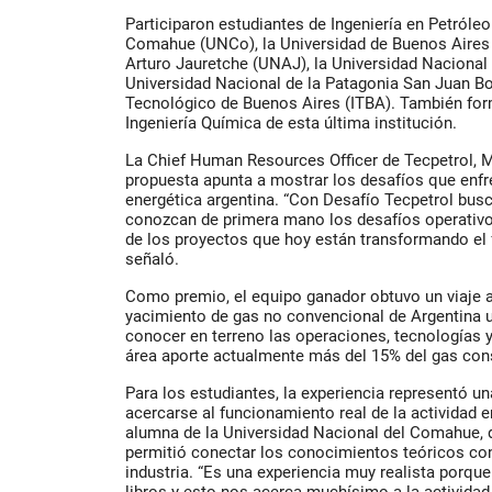
Participaron estudiantes de Ingeniería en Petróleo
Comahue (UNCo), la Universidad de Buenos Aires 
Arturo Jauretche (UNAJ), la Universidad Nacional
Universidad Nacional de la Patagonia San Juan Bo
Tecnológico de Buenos Aires (ITBA). También fo
Ingeniería Química de esta última institución.
La Chief Human Resources Officer de Tecpetrol, Ma
propuesta apunta a mostrar los desafíos que enfr
energética argentina. “Con Desafío Tecpetrol bu
conozcan de primera mano los desafíos operativo
de los proyectos que hoy están transformando el f
señaló.
Como premio, el equipo ganador obtuvo un viaje a F
yacimiento de gas no convencional de Argentina 
conocer en terreno las operaciones, tecnologías 
área aporte actualmente más del 15% del gas con
Para los estudiantes, la experiencia representó u
acercarse al funcionamiento real de la actividad e
alumna de la Universidad Nacional del Comahue, 
permitió conectar los conocimientos teóricos con
industria. “Es una experiencia muy realista porq