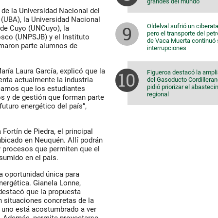
grandes del mundo
 de la Universidad Nacional del
(UBA), la Universidad Nacional
Oldelval sufrió un ciberat
 de Cuyo (UNCuyo), la
pero el transporte del pet
sco (UNPSJB) y el Instituto
de Vaca Muerta continuó 
rmaron parte alumnos de
interrupciones
ría Laura García, explicó que la
Figueroa destacó la ampl
enta actualmente la industria
del Gasoducto Cordilleran
pidió priorizar el abastec
scamos que los estudiantes
regional
s y de gestión que forman parte
uturo energético del país”,
ortín de Piedra, el principal
ubicado en Neuquén. Allí podrán
y procesos que permiten que el
sumido en el país.
na oportunidad única para
nergética. Gianela Lonne,
destacó que la propuesta
 situaciones concretas de la
ue uno está acostumbrado a ver