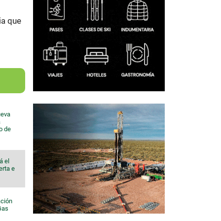
ia que
ueva
a
io de
á el
erta e
ación
 Gas