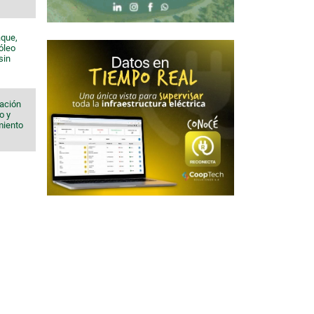
aque,
róleo
sin
iación
o y
imiento