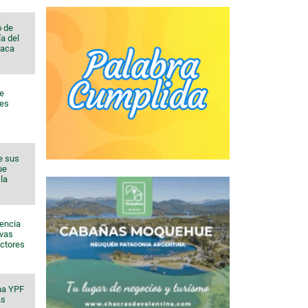
o de
a del
Vaca
de
nes
e sus
ue
la
sencia
evas
ectores
na YPF
ás