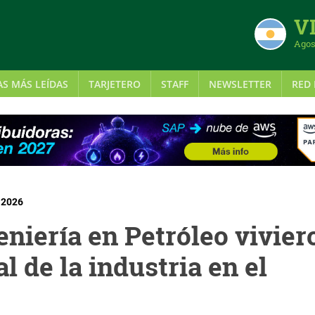
VI
Agos
AS MÁS LEÍDAS
TARJETERO
STAFF
NEWSLETTER
RED 
| 2026
eniería en Petróleo vivier
l de la industria en el