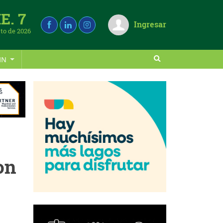
E. 7
Ingresar
to de 2026
IN
on