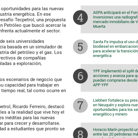
 oportunidades para las nuevas
ASPA anticipará en el For
ustria energética. En ese
Inversiones una radiografí
Desafío Tecpetrol, una propuesta
mercado inmobiliario de 
en Petróleo que buscó acercar la
Muerta
frenta actualmente el sector.
 de seis universidades
Santa Fe impulsa el uso 
biodiesel en embarcacio
ncia basada en un simulador de
para acelerar la transición
tria del petróleo y el gas. Los
energética
irectivos de compañías
ladas a exploración,
YPF implementó el split d
acciones y avanza para q
ntos escenarios de negocio que
puedan comprarse desde 
u capacidad para trabajar en
APP YPF
 tiempo real, tal como ocurre en
Liebherr fortalece su pre
en Neuquén y explora nu
etrol, Ricardo Ferreiro, destacó
oportunidades para los s
es a la realidad que vive hoy el
energético y minero
s inéditas para las nuevas
 para crecer y desarrollarse.
dad a estudiantes que pronto se
Horacio Marín proyectó u
entre las 20 petroleras m