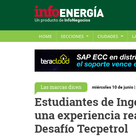
Un producto de
InfoNegocios
HOME
SECCIONES
CIUDADES
L
Las marcas dicen
miércoles 10 de junio 
Estudiantes de Ing
una experiencia rea
Desafío Tecpetrol