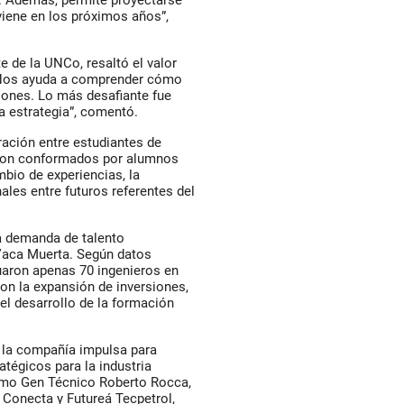
d. Además, permite proyectarse
iene en los próximos años”,
e de la UNCo, resaltó el valor
 “Nos ayuda a comprender cómo
iones. Lo más desafiante fue
a estrategia”, comentó.
ración entre estudiantes de
ieron conformados por alumnos
mbio de experiencias, la
ales entre futuros referentes del
la demanda de talento
Vaca Muerta. Según datos
uaron apenas 70 ingenieros en
con la expansión de inversiones,
el desarrollo de la formación
e la compañía impulsa para
tégicos para la industria
omo Gen Técnico Roberto Rocca,
Conecta y Futureá Tecpetrol,