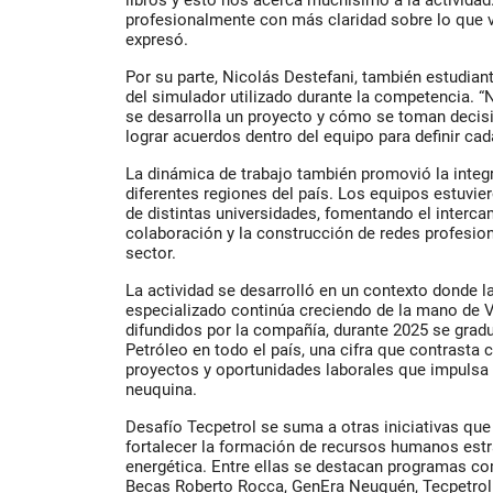
libros y esto nos acerca muchísimo a la activida
profesionalmente con más claridad sobre lo que v
expresó.
Por su parte, Nicolás Destefani, también estudiant
del simulador utilizado durante la competencia.
se desarrolla un proyecto y cómo se toman decis
lograr acuerdos dentro del equipo para definir cad
La dinámica de trabajo también promovió la integ
diferentes regiones del país. Los equipos estuv
de distintas universidades, fomentando el interca
colaboración y la construcción de redes profesion
sector.
La actividad se desarrolló en un contexto donde 
especializado continúa creciendo de la mano de 
difundidos por la compañía, durante 2025 se grad
Petróleo en todo el país, una cifra que contrasta 
proyectos y oportunidades laborales que impulsa 
neuquina.
Desafío Tecpetrol se suma a otras iniciativas qu
fortalecer la formación de recursos humanos estra
energética. Entre ellas se destacan programas c
Becas Roberto Rocca, GenEra Neuquén, Tecpetrol 