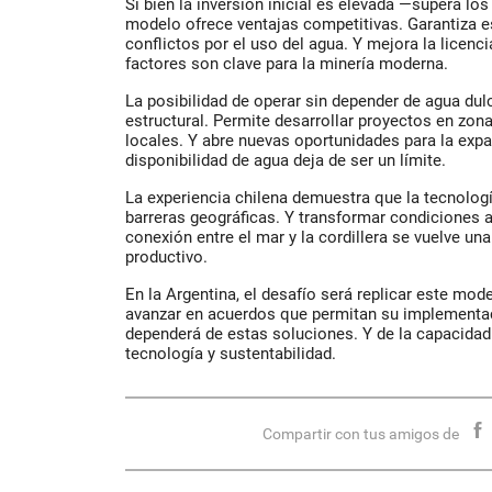
Si bien la inversión inicial es elevada —supera lo
modelo ofrece ventajas competitivas. Garantiza e
conflictos por el uso del agua. Y mejora la licenc
factores son clave para la minería moderna.
La posibilidad de operar sin depender de agua du
estructural. Permite desarrollar proyectos en zon
locales. Y abre nuevas oportunidades para la expa
disponibilidad de agua deja de ser un límite.
La experiencia chilena demuestra que la tecnologí
barreras geográficas. Y transformar condiciones 
conexión entre el mar y la cordillera se vuelve una
productivo.
En la Argentina, el desafío será replicar este mod
avanzar en acuerdos que permitan su implementac
dependerá de estas soluciones. Y de la capacidad d
tecnología y sustentabilidad.
Compartir con tus amigos de