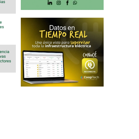
 Gas
de
nes
sencia
evas
ectores