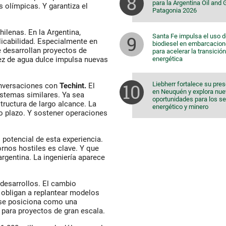
para la Argentina Oil and
 olímpicas. Y garantiza el
Patagonia 2026
hilenas. En la Argentina,
Santa Fe impulsa el uso 
icabilidad. Especialmente en
biodiesel en embarcacio
 desarrollan proyectos de
para acelerar la transición
energética
asez de agua dulce impulsa nuevas
Liebherr fortalece su pre
onversaciones con
Techint.
El
en Neuquén y explora nu
istemas similares. Ya sea
oportunidades para los s
tructura de largo alcance. La
energético y minero
no plazo. Y sostener operaciones
 potencial de esta experiencia.
rnos hostiles es clave. Y que
rgentina. La ingeniería aparece
 desarrollos. El cambio
s obligan a replantear modelos
n se posiciona como una
 para proyectos de gran escala.