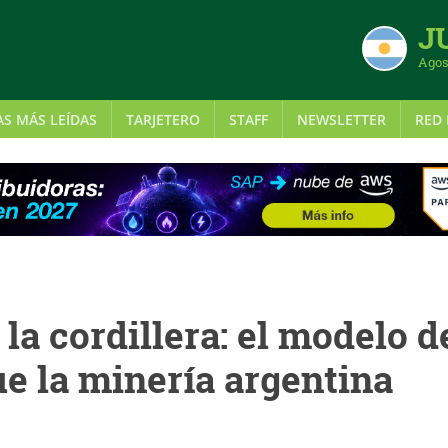
J
Agos
AS MÁS LEÍDAS
TARJETERO
STAFF
NEWSLETTER
RED 
 la cordillera: el modelo d
ue la minería argentina