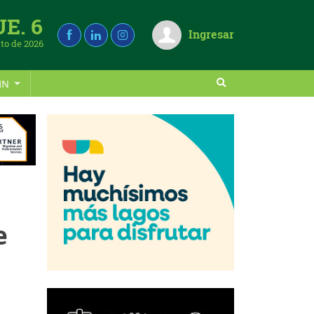
UE. 6
Ingresar
to de 2026
IN
e