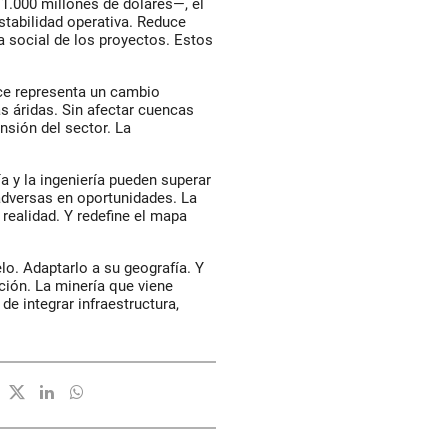
s 1.000 millones de dólares—, el
stabilidad operativa. Reduce
ia social de los proyectos. Estos
lce representa un cambio
as áridas. Sin afectar cuencas
nsión del sector. La
a y la ingeniería pueden superar
adversas en oportunidades. La
 realidad. Y redefine el mapa
elo. Adaptarlo a su geografía. Y
ión. La minería que viene
e integrar infraestructura,