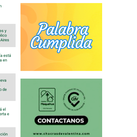
n
es y
lico
 Aires
ía está
a en
ueva
a
io de
á el
erta e
ación