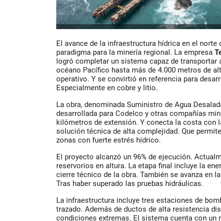
El avance de la infraestructura hídrica en el norte
paradigma para la minería regional. La empresa
T
logró completar un sistema capaz de transportar 
océano Pacífico hasta más de 4.000 metros de alt
operativo. Y se convirtió en referencia para desar
Especialmente en cobre y litio.
La obra, denominada Suministro de Agua Desalada 
desarrollada para Codelco y otras compañías min
kilómetros de extensión. Y conecta la costa con la
solución técnica de alta complejidad. Que permit
zonas con fuerte estrés hídrico.
El proyecto alcanzó un 96% de ejecución. Actualme
reservorios en altura. La etapa final incluye la en
cierre técnico de la obra. También se avanza en l
Tras haber superado las pruebas hidráulicas.
La infraestructura incluye tres estaciones de bomb
trazado. Además de ductos de alta resistencia di
condiciones extremas. El sistema cuenta con un r