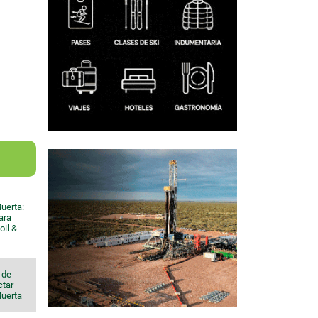
uerta:
ara
oil &
 de
ctar
Muerta