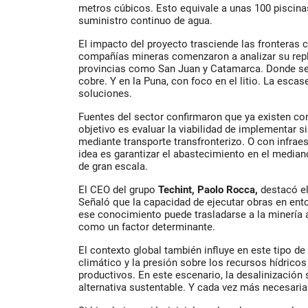
metros cúbicos. Esto equivale a unas 100 piscinas
suministro continuo de agua.
El impacto del proyecto trasciende las fronteras c
compañías mineras comenzaron a analizar su repl
provincias como San Juan y Catamarca. Donde se
cobre. Y en la Puna, con foco en el litio. La esc
soluciones.
Fuentes del sector confirmaron que ya existen c
objetivo es evaluar la viabilidad de implementar s
mediante transporte transfronterizo. O con infraes
idea es garantizar el abastecimiento en el media
de gran escala.
El CEO del grupo
Techint, Paolo Rocca,
destacó el
Señaló que la capacidad de ejecutar obras en ento
ese conocimiento puede trasladarse a la minería a
como un factor determinante.
El contexto global también influye en este tipo de
climático y la presión sobre los recursos hídrico
productivos. En este escenario, la desalinizació
alternativa sustentable. Y cada vez más necesaria