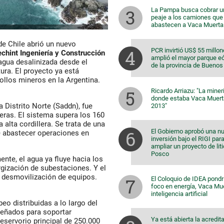
La Pampa busca cobrar u
peaje a los camiones que
abastecen a Vaca Muerta
 de Chile abrió un nuevo
PCR invirtió US$ 55 millon
echint Ingeniería
y
Construcción
amplió el mayor parque eó
agua desalinizada desde el
de la provincia de Buenos
ura. El proyecto ya está
rollos mineros en la Argentina.
Ricardo Arriazu: "La miner
donde estaba Vaca Muert
Distrito Norte (Saddn), fue
2013"
eras. El sistema supera los 160
 alta cordillera. Se trata de una
El Gobierno aprobó una n
e abastecer operaciones en
inversión bajo el RIGI par
ampliar un proyecto de lit
Posco
nte, el agua ya fluye hacia los
ergización de subestaciones. Y el
a desmovilización de equipos.
El Coloquio de IDEA pondr
foco en energía, Vaca Mu
inteligencia artificial
eo distribuidas a lo largo del
señados para soportar
Ya está abierta la acredit
eservorio principal de 250.000