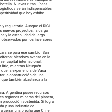
botella. Nuevas rutas, líneas
 logísticos serán indispensables
mpetitividad que hoy exhibe
a y regulatoria. Aunque el RIGI
os nuevos proyectos, la carga
ena y la estabilidad de largo
s observados por los inversores
epararse para ese cambio. San
príferos; Mendoza avanza en la
er capital internacional;
 litio, mientras Neuquén
 que la experiencia de Vaca
rar la construcción de una
s que también abastezca a la
ara: Argentina posee recursos
es regiones mineras del planeta,
n producción sostenida. Si logra
da y una industria de
 a cerrar una brecha que Chile