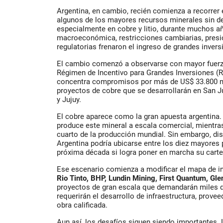
Argentina, en cambio, recién comienza a recorre
algunos de los mayores recursos minerales sin des
especialmente en cobre y litio, durante muchos año
macroeconómica, restricciones cambiarias, presió
regulatorias frenaron el ingreso de grandes invers
El cambio comenzó a observarse con mayor fuerza
Régimen de Incentivo para Grandes Inversiones (RI
concentra compromisos por más de US$ 33.800 mi
proyectos de cobre que se desarrollarán en San 
y Jujuy.
El cobre aparece como la gran apuesta argentina.
produce este mineral a escala comercial, mientras
cuarto de la producción mundial. Sin embargo, di
Argentina podría ubicarse entre los diez mayores 
próxima década si logra poner en marcha su carte
Ese escenario comienza a modificar el mapa de 
Rio Tinto, BHP, Lundin Mining, First Quantum, G
proyectos de gran escala que demandarán miles d
requerirán el desarrollo de infraestructura, prov
obra calificada.
Aun así, los desafíos siguen siendo importantes. L