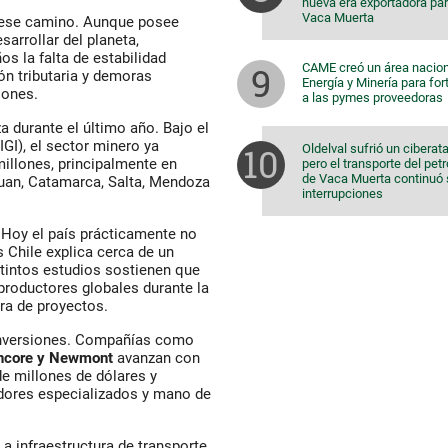
nueva era exportadora pa
Vaca Muerta
r ese camino. Aunque posee
arrollar del planeta,
s la falta de estabilidad
CAME creó un área nacion
n tributaria y demoras
Energía y Minería para for
iones.
a las pymes proveedoras
 durante el último año. Bajo el
GI), el sector minero ya
Oldelval sufrió un ciberat
llones, principalmente en
pero el transporte del pet
de Vaca Muerta continuó 
Juan, Catamarca, Salta, Mendoza
interrupciones
 Hoy el país prácticamente no
 Chile explica cerca de un
stintos estudios sostienen que
productores globales durante la
ra de proyectos.
inversiones. Compañías como
lencore y Newmont
avanzan con
e millones de dólares y
eedores especializados y mano de
a infraestructura de transporte