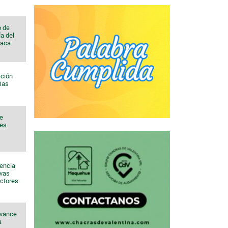
o de
a del
Vaca
ación
 Gas
de
nes
sencia
evas
ectores
avance
a