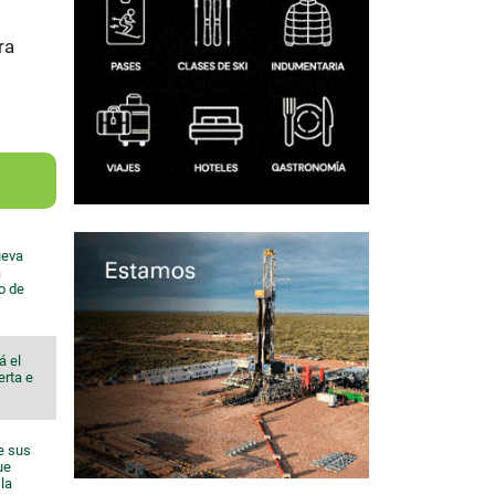
ra
ueva
a
io de
á el
erta e
e sus
ue
la