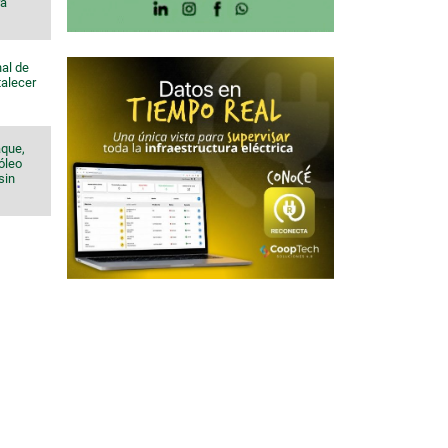
ra
al de
talecer
aque,
róleo
sin