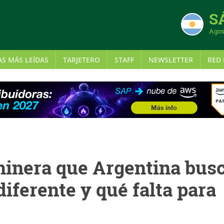
S
Agos
AS MÁS LEÍDAS
TARJETERO
STAFF
NEWSLETTER
RED 
 minera que Argentina bus
diferente y qué falta para