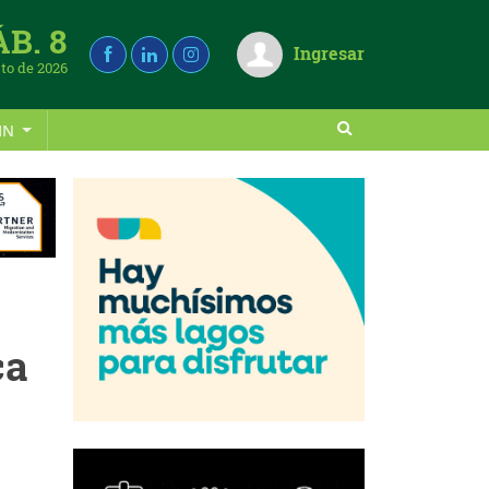
ÁB. 8
Ingresar
to de 2026
IN
ca