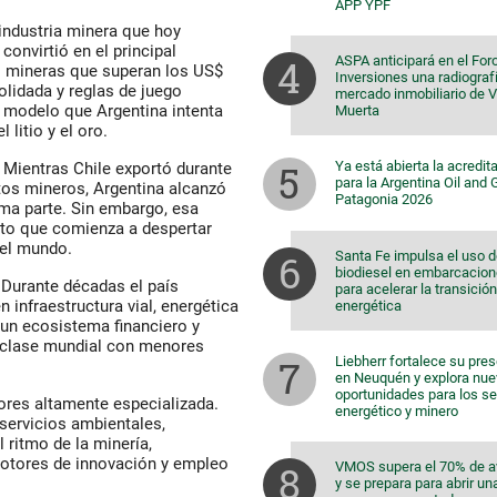
APP YPF
industria minera que hoy
convirtió en el principal
ASPA anticipará en el For
s mineras que superan los US$
Inversiones una radiografí
olidada y reglas de juego
mercado inmobiliario de 
el modelo que Argentina intenta
Muerta
 litio y el oro.
Ya está abierta la acredit
 Mientras Chile exportó durante
para la Argentina Oil and
tos mineros, Argentina alcanzó
Patagonia 2026
ma parte. Sin embargo, esa
nto que comienza a despertar
del mundo.
Santa Fe impulsa el uso 
biodiesel en embarcacio
. Durante décadas el país
para acelerar la transición
n infraestructura vial, energética
energética
ó un ecosistema financiero y
e clase mundial con menores
Liebherr fortalece su pre
en Neuquén y explora nu
oportunidades para los s
res altamente especializada.
energético y minero
servicios ambientales,
 ritmo de la minería,
 motores de innovación y empleo
VMOS supera el 70% de 
y se prepara para abrir un