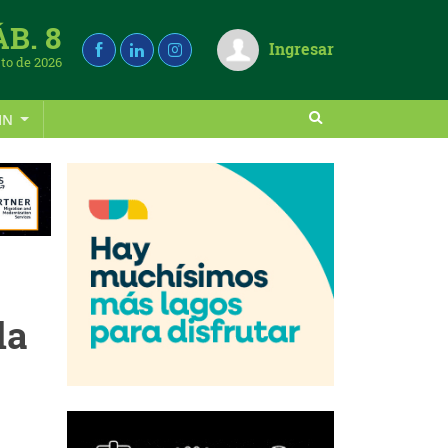
ÁB. 8
Ingresar
to de 2026
IN
la