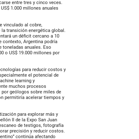
arse entre tres y cinco veces.
s US$ 1.000 millones anuales
 vinculado al cobre,
la transición energética global.
ntará un déficit cercano a 10
e contexto, Argentina podría
de toneladas anuales. Eso
00 o US$ 19.000 millones por
cnologías para reducir costos y
specialmente el potencial de
machine learning y
mente muchos procesos
s por geólogos sobre miles de
ón permitiría acelerar tiempos y
tización para explorar más y
ellón II de la Expo San Juan
scaneo de testigos, fotografía
rar precisión y reducir costos.
entino” continúa afectando