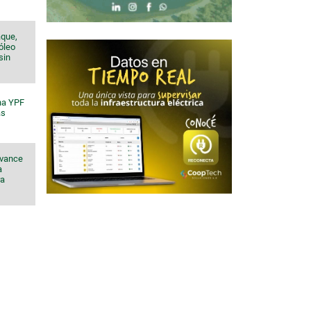
aque,
róleo
sin
na YPF
ás
avance
a
ra