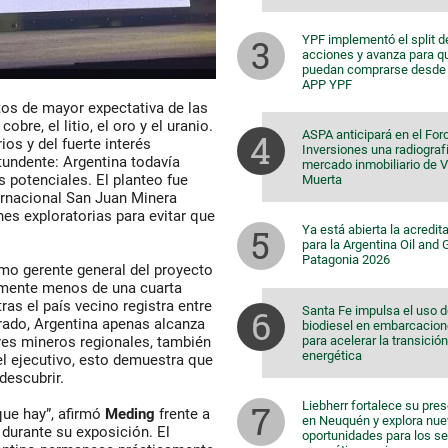
YPF implementó el split d
acciones y avanza para q
puedan comprarse desde 
APP YPF
os de mayor expectativa de las
bre, el litio, el oro y el uranio.
ASPA anticipará en el For
os y del fuerte interés
Inversiones una radiografí
tundente: Argentina todavía
mercado inmobiliario de 
 potenciales. El planteo fue
Muerta
ernacional San Juan Minera
nes exploratorias para evitar que
Ya está abierta la acredit
para la Argentina Oil and
Patagonia 2026
 gerente general del proyecto
lmente menos de una cuarta
ras el país vecino registra entre
Santa Fe impulsa el uso 
rado, Argentina apenas alcanza
biodiesel en embarcacio
para acelerar la transición
ores mineros regionales, también
energética
el ejecutivo, esto demuestra que
descubrir.
Liebherr fortalece su pre
que hay”, afirmó
Meding
frente a
en Neuquén y explora nu
durante su exposición. El
oportunidades para los s