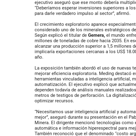
ejecutivo aseguró que ese monto debería multiplic
“Deberíamos esperar inversiones superiores a lo
para darle verdadero impulso al sector”, afirmó.
El crecimiento exploratorio aparece especialmente
considerado uno de los minerales estratégicos de 
Según explicó el titular de
Gemera,
el mundo enfre
millones de toneladas de cobre hacia 2035. En es
alcanzar una producción superior a 1,5 millones 
implicaría exportaciones cercanas a los US$ 18.0
año.
La exposición también abordó el uso de nuevas te
mejorar eficiencia exploratoria. Meding destacó e
herramientas vinculadas a inteligencia artificial, 
automatización. El ejecutivo explicó que actual
dependen todavía de análisis manuales realizado
metros de testigos de perforación. La digitalizaci
optimizar recursos.
“Necesitamos usar inteligencia artificial y automa
mejor”, aseguró durante su presentación en el Pab
Minera. El dirigente mencionó tecnologías como e
automática e información hiperespectral para mejo
También reconoció que el denominado “costo arg