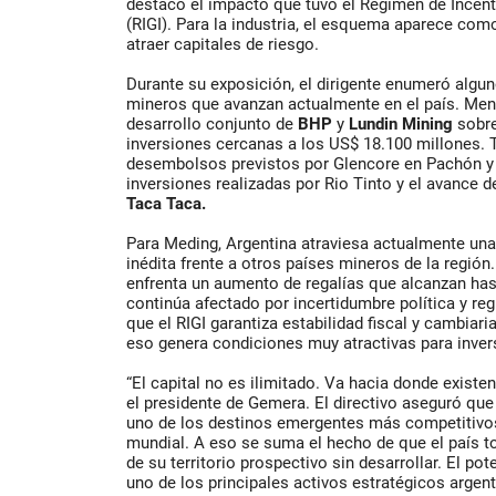
destacó el impacto que tuvo el Régimen de Incent
(RIGI). Para la industria, el esquema aparece com
atraer capitales de riesgo.
Durante su exposición, el dirigente enumeró algun
mineros que avanzan actualmente en el país. Men
desarrollo conjunto de
BHP
y
Lundin Mining
sobre
inversiones cercanas a los US$ 18.100 millones.
desembolsos previstos por Glencore en Pachón y
inversiones realizadas por Rio Tinto y el avance 
Taca Taca.
Para Meding, Argentina atraviesa actualmente una
inédita frente a otros países mineros de la región
enfrenta un aumento de regalías que alcanzan has
continúa afectado por incertidumbre política y re
que el RIGI garantiza estabilidad fiscal y cambiari
eso genera condiciones muy atractivas para inver
“El capital no es ilimitado. Va hacia donde exist
el presidente de Gemera. El directivo aseguró qu
uno de los destinos emergentes más competitivos
mundial. A eso se suma el hecho de que el país t
de su territorio prospectivo sin desarrollar. El p
uno de los principales activos estratégicos argent