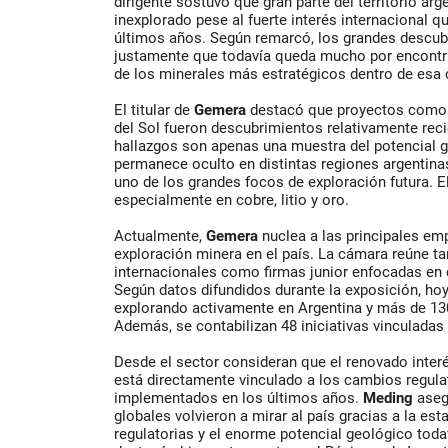
dirigente sostuvo que gran parte del territorio a
inexplorado pese al fuerte interés internacional q
últimos años. Según remarcó, los grandes descub
justamente que todavía queda mucho por encontr
de los minerales más estratégicos dentro de esa c
El titular de
Gemera
destacó que proyectos como 
del Sol fueron descubrimientos relativamente reci
hallazgos son apenas una muestra del potencial 
permanece oculto en distintas regiones argentina
uno de los grandes focos de exploración futura. E
especialmente en cobre, litio y oro.
Actualmente,
Gemera
nuclea a las principales em
exploración minera en el país. La cámara reúne 
internacionales como firmas junior enfocadas en
Según datos difundidos durante la exposición, ho
explorando activamente en Argentina y más de 130
Además, se contabilizan 48 iniciativas vinculadas
Desde el sector consideran que el renovado interé
está directamente vinculado a los cambios regul
implementados en los últimos años.
Meding
aseg
globales volvieron a mirar al país gracias a la esta
regulatorias y el enorme potencial geológico tod