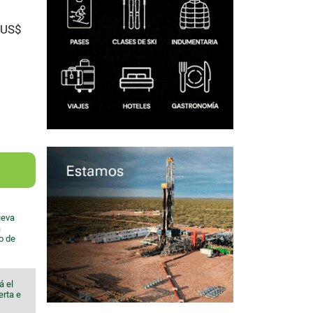
 US$
ueva
a
io de
á el
erta e