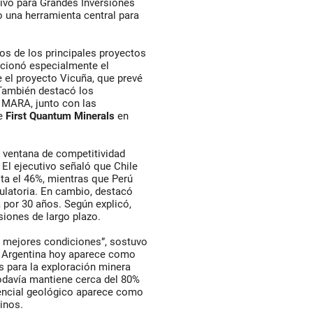
ivo para Grandes Inversiones
o una herramienta central para
os de los principales proyectos
cionó especialmente el
 el proyecto Vicuña, que prevé
 También destacó los
 MARA, junto con las
de
First Quantum Minerals
en
 ventana de competitividad
. El ejecutivo señaló que Chile
ta el 46%, mientras que Perú
gulatoria. En cambio, destacó
a por 30 años. Según explicó,
siones de largo plazo.
en mejores condiciones”, sostuvo
e Argentina hoy aparece como
 para la exploración minera
odavía mantiene cerca del 80%
otencial geológico aparece como
inos.