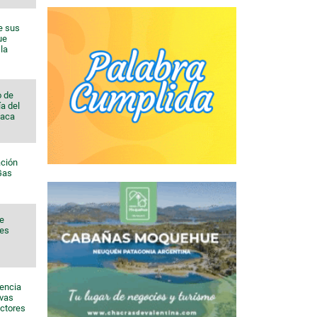
e sus
ue
la
o de
a del
Vaca
ación
 Gas
de
nes
sencia
evas
ectores