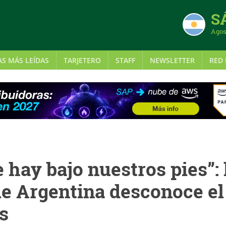
S
Agos
AS MÁS LEÍDAS
TARJETERO
STAFF
NEWSLETTER
RED 
 hay bajo nuestros pies”: 
ue Argentina desconoce el
s