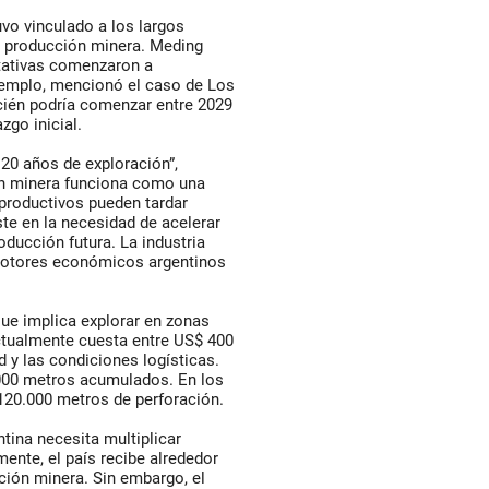
uvo vinculado a los largos
 producción minera. Meding
tativas comenzaron a
emplo, mencionó el caso de Los
cién podría comenzar entre 2029
zgo inicial.
20 años de exploración”,
ión minera funciona como una
 productivos pueden tardar
ste en la necesidad de acelerar
oducción futura. La industria
 motores económicos argentinos
que implica explorar en zonas
actualmente cuesta entre US$ 400
 y las condiciones logísticas.
000 metros acumulados. En los
120.000 metros de perforación.
tina necesita multiplicar
ente, el país recibe alrededor
ción minera. Sin embargo, el