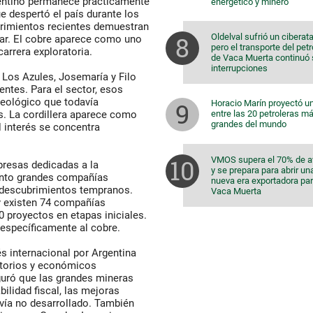
rgentino permanece prácticamente
energético y minero
ue despertó el país durante los
rimientos recientes demuestran
Oldelval sufrió un ciberat
ar. El cobre aparece como uno
pero el transporte del pet
arrera exploratoria.
de Vaca Muerta continuó 
interrupciones
Los Azules, Josemaría y Filo
entes. Para el sector, esos
geológico que todavía
Horacio Marín proyectó u
entre las 20 petroleras m
s. La cordillera aparece como
grandes del mundo
l interés se concentra
VMOS supera el 70% de 
presas dedicadas a la
y se prepara para abrir un
tanto grandes compañías
nueva era exportadora pa
 descubrimientos tempranos.
Vaca Muerta
y existen 74 compañías
 proyectos en etapas iniciales.
 específicamente al cobre.
s internacional por Argentina
atorios y económicos
uró que las grandes mineras
bilidad fiscal, las mejoras
avía no desarrollado. También