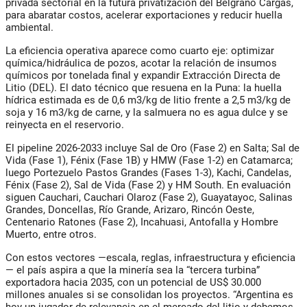
privada sectorial en la futura privatización del Belgrano Cargas,
para abaratar costos, acelerar exportaciones y reducir huella
ambiental.
La eficiencia operativa aparece como cuarto eje: optimizar
química/hidráulica de pozos, acotar la relación de insumos
químicos por tonelada final y expandir Extracción Directa de
Litio (DEL). El dato técnico que resuena en la Puna: la huella
hídrica estimada es de 0,6 m3/kg de litio frente a 2,5 m3/kg de
soja y 16 m3/kg de carne, y la salmuera no es agua dulce y se
reinyecta en el reservorio.
El pipeline 2026-2033 incluye Sal de Oro (Fase 2) en Salta; Sal de
Vida (Fase 1), Fénix (Fase 1B) y HMW (Fase 1-2) en Catamarca;
luego Portezuelo Pastos Grandes (Fases 1-3), Kachi, Candelas,
Fénix (Fase 2), Sal de Vida (Fase 2) y HM South. En evaluación
siguen Cauchari, Cauchari Olaroz (Fase 2), Guayatayoc, Salinas
Grandes, Doncellas, Río Grande, Arizaro, Rincón Oeste,
Centenario Ratones (Fase 2), Incahuasi, Antofalla y Hombre
Muerto, entre otros.
Con estos vectores —escala, reglas, infraestructura y eficiencia
— el país aspira a que la minería sea la “tercera turbina”
exportadora hacia 2035, con un potencial de US$ 30.000
millones anuales si se consolidan los proyectos. “Argentina es