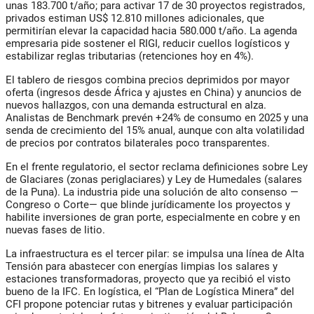
unas 183.700 t/año; para activar 17 de 30 proyectos registrados,
privados estiman US$ 12.810 millones adicionales, que
permitirían elevar la capacidad hacia 580.000 t/año. La agenda
empresaria pide sostener el RIGI, reducir cuellos logísticos y
estabilizar reglas tributarias (retenciones hoy en 4%).
El tablero de riesgos combina precios deprimidos por mayor
oferta (ingresos desde África y ajustes en China) y anuncios de
nuevos hallazgos, con una demanda estructural en alza.
Analistas de Benchmark prevén +24% de consumo en 2025 y una
senda de crecimiento del 15% anual, aunque con alta volatilidad
de precios por contratos bilaterales poco transparentes.
En el frente regulatorio, el sector reclama definiciones sobre Ley
de Glaciares (zonas periglaciares) y Ley de Humedales (salares
de la Puna). La industria pide una solución de alto consenso —
Congreso o Corte— que blinde jurídicamente los proyectos y
habilite inversiones de gran porte, especialmente en cobre y en
nuevas fases de litio.
La infraestructura es el tercer pilar: se impulsa una línea de Alta
Tensión para abastecer con energías limpias los salares y
estaciones transformadoras, proyecto que ya recibió el visto
bueno de la IFC. En logística, el “Plan de Logística Minera” del
CFI propone potenciar rutas y bitrenes y evaluar participación