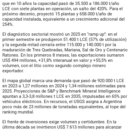
que en 10 años la capacidad pasó de 35.500 a 186.000 t/año
LCE con siete plantas en operación, un salto del 420%. Para el
próximo decenio, proyectó 15 plantas y 658.000 t/año de
capacidad instalada, equivalente a un crecimiento adicional del
254%.
El diagnóstico sectorial mostró un 2025 en “ramp up”: en el
primer semestre se produjeron 51.400 t LCE (57% de utilización)
y la segunda mitad cerraría entre 115.000 y 140.000 t por la
maduración de Tres Quebradas, Mariana, Sal de Oro y Centenario
Ratones. En los primeros 8 meses, las exportaciones sumaron
US$ 494 millones, +31,8% interanual en valor y +55,5% en
volumen, con el litio como segundo complejo minero
exportador.
El mapa global marca una demanda que pasó de 920.000 t LCE
en 2023 a 1,27 millones en 2024 y 1,34 millones estimadas para
2025. Proyecciones de S&P y Benchmark Mineral Intelligence
apuntan a 3,3-3,8 millones t LCE en 2035, impulsadas en 65% por
vehículos eléctricos. En recursos, el USGS asigna a Argentina
poco más de 23 millones de toneladas equivalentes, al tope del
ranking mundial.
El frente de inversiones exige volumen y certidumbre. En la
última década se invirtieron US$ 7.613 millones para alcanzar