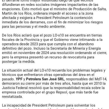
El derrame tomó mayor visibilidad luego de que vecinos
difundieran en redes sociales imágenes impactantes de las
erupciones. Esto motivó que el ministro de Producción de Salta,
Martín de los Ríos, ordenara impedir el acceso a la zona
afectada y exigiera a President Petroleum la contención
inmediata de los derrames, con el fin de minimizar los riesgos
para las personas y el medio ambiente.
De los Ríos aclaró que el pozo LO-x10 se encuentra en tierras
fiscales de la Provincia y que el Gobierno viene intimando a la
operadora desde 2023 para que cumpla con el abandono
definitivo del pozo. Incluso la Secretaría de Minería y Energía
emitió en noviembre de 2024 una resolución ordenando el cierre,
pero la empresa presentó un recurso de revocatoria para
postergar la medida.
La situación actual del LO-x10 recuerda los problemas legales y
técnicos que enfrentaron otras operadoras del área en el
pasado.
YPF
y
Petrolera
San José SRL
, responsables del MdT-14,
demoraron su cierre por más de tres años, hasta que en 2010 la
Justicia Federal resolvió que la responsabilidad recaía sobre la
empresa controlada por el grupo Repsol, que más tarde fue
reestatizada.
La incapacidad de President Petroleum para solventar los