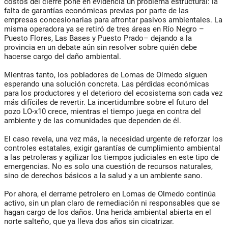
costos del cierre pone en evidencia un problema estructural: la
falta de garantías económicas previas por parte de las
empresas concesionarias para afrontar pasivos ambientales. La
misma operadora ya se retiró de tres áreas en Río Negro –
Puesto Flores, Las Bases y Puesto Prado– dejando a la
provincia en un debate aún sin resolver sobre quién debe
hacerse cargo del daño ambiental.
Mientras tanto, los pobladores de Lomas de Olmedo siguen
esperando una solución concreta. Las pérdidas económicas
para los productores y el deterioro del ecosistema son cada vez
más difíciles de revertir. La incertidumbre sobre el futuro del
pozo LO-x10 crece, mientras el tiempo juega en contra del
ambiente y de las comunidades que dependen de él.
El caso revela, una vez más, la necesidad urgente de reforzar los
controles estatales, exigir garantías de cumplimiento ambiental
a las petroleras y agilizar los tiempos judiciales en este tipo de
emergencias. No es solo una cuestión de recursos naturales,
sino de derechos básicos a la salud y a un ambiente sano.
Por ahora, el derrame petrolero en Lomas de Olmedo continúa
activo, sin un plan claro de remediación ni responsables que se
hagan cargo de los daños. Una herida ambiental abierta en el
norte salteño, que ya lleva dos años sin cicatrizar.