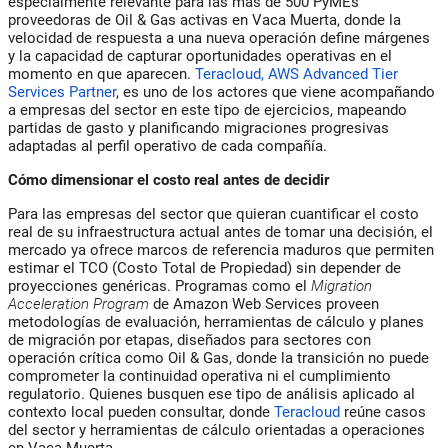
especialmente relevante para las más de 500 PyMEs
proveedoras de Oil & Gas activas en Vaca Muerta, donde la
velocidad de respuesta a una nueva operación define márgenes
y la capacidad de capturar oportunidades operativas en el
momento en que aparecen.
Teracloud, AWS Advanced Tier
Services Partner
, es uno de los actores que viene acompañando
a empresas del sector en este tipo de ejercicios, mapeando
partidas de gasto y planificando migraciones progresivas
adaptadas al perfil operativo de cada compañía.
Cómo dimensionar el costo real antes de decidir
Para las empresas del sector que quieran cuantificar el costo
real de su infraestructura actual antes de tomar una decisión, el
mercado ya ofrece marcos de referencia maduros que permiten
estimar el TCO (Costo Total de Propiedad) sin depender de
proyecciones genéricas. Programas como el
Migration
Acceleration Program
de Amazon Web Services proveen
metodologías de evaluación, herramientas de cálculo y planes
de migración por etapas, diseñados para sectores con
operación crítica como Oil & Gas, donde la transición no puede
comprometer la continuidad operativa ni el cumplimiento
regulatorio. Quienes busquen ese tipo de análisis aplicado al
contexto local pueden consultar, donde
Teracloud
reúne casos
del sector y herramientas de cálculo orientadas a operaciones
en Vaca Muerta.