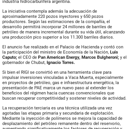
industria hidrocarburífera argentina.
La iniciativa contempla además la adecuación de
aproximadamente 220 pozos inyectores y 650 pozos
productores. Según las estimaciones de la compañía, el
desarrollo permitirá incorporar 24 millones de barriles de
petróleo de manera incremental durante su vida útil, alcanzando
una producción pico superior a los 11.300 barriles diarios.
El anuncio fue realizado en el Palacio de Hacienda y contó con
la participación del ministro de Economía de la Nación,
Luis
Caputo;
el CEO de
Pan American Energy, Marcos Bulgheroni;
y el
gobernador de Chubut,
Ignacio Torres.
Si bien el RIGI se convirtió en una herramienta clave para
impulsar inversiones vinculadas a Vaca Muerta, especialmente
en proyectos de petróleo, gas e infraestructura energética, la
presentación de PAE marca un nuevo paso al extender los
beneficios del régimen hacia cuencas convencionales que
buscan recuperar competitividad y sostener niveles de actividad.
La recuperación terciaria es una técnica utilizada una vez
agotadas las etapas primaria y secundaria de explotación.
Mediante la inyección de polímeros se mejora la capacidad de
desplazamiento del petróleo remanente dentro del reservorio,
aumentando significativamente los factores de recuperación y