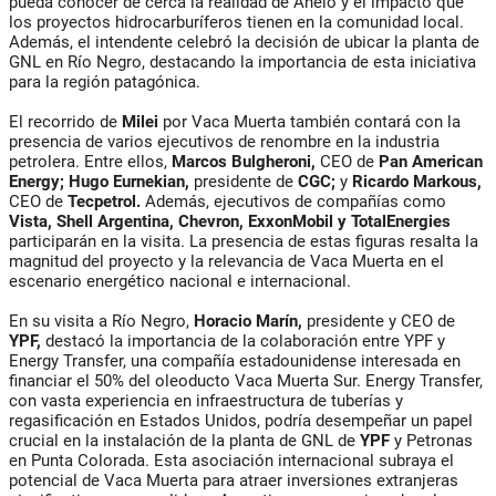
pueda conocer de cerca la realidad de Añelo y el impacto que
los proyectos hidrocarburíferos tienen en la comunidad local.
Además, el intendente celebró la decisión de ubicar la planta de
GNL en Río Negro, destacando la importancia de esta iniciativa
para la región patagónica.
El recorrido de
Milei
por Vaca Muerta también contará con la
presencia de varios ejecutivos de renombre en la industria
petrolera. Entre ellos,
Marcos Bulgheroni,
CEO de
Pan American
Energy; Hugo Eurnekian,
presidente de
CGC;
y
Ricardo Markous,
CEO de
Tecpetrol.
Además, ejecutivos de compañías como
Vista, Shell Argentina, Chevron, ExxonMobil y TotalEnergies
participarán en la visita. La presencia de estas figuras resalta la
magnitud del proyecto y la relevancia de Vaca Muerta en el
escenario energético nacional e internacional.
En su visita a Río Negro,
Horacio Marín,
presidente y CEO de
YPF,
destacó la importancia de la colaboración entre YPF y
Energy Transfer, una compañía estadounidense interesada en
financiar el 50% del oleoducto Vaca Muerta Sur. Energy Transfer,
con vasta experiencia en infraestructura de tuberías y
regasificación en Estados Unidos, podría desempeñar un papel
crucial en la instalación de la planta de GNL de
YPF
y Petronas
en Punta Colorada. Esta asociación internacional subraya el
potencial de Vaca Muerta para atraer inversiones extranjeras