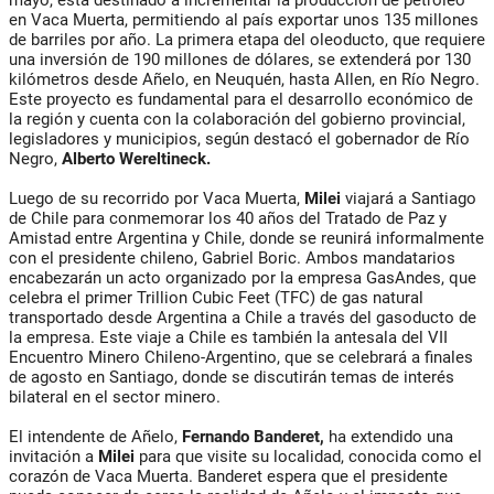
mayo, está destinado a incrementar la producción de petróleo
en Vaca Muerta, permitiendo al país exportar unos 135 millones
de barriles por año. La primera etapa del oleoducto, que requiere
una inversión de 190 millones de dólares, se extenderá por 130
kilómetros desde Añelo, en Neuquén, hasta Allen, en Río Negro.
Este proyecto es fundamental para el desarrollo económico de
la región y cuenta con la colaboración del gobierno provincial,
legisladores y municipios, según destacó el gobernador de Río
Negro,
Alberto Wereltineck.
Luego de su recorrido por Vaca Muerta,
Milei
viajará a Santiago
de Chile para conmemorar los 40 años del Tratado de Paz y
Amistad entre Argentina y Chile, donde se reunirá informalmente
con el presidente chileno, Gabriel Boric. Ambos mandatarios
encabezarán un acto organizado por la empresa GasAndes, que
celebra el primer Trillion Cubic Feet (TFC) de gas natural
transportado desde Argentina a Chile a través del gasoducto de
la empresa. Este viaje a Chile es también la antesala del VII
Encuentro Minero Chileno-Argentino, que se celebrará a finales
de agosto en Santiago, donde se discutirán temas de interés
bilateral en el sector minero.
El intendente de Añelo,
Fernando Banderet,
ha extendido una
invitación a
Milei
para que visite su localidad, conocida como el
corazón de Vaca Muerta. Banderet espera que el presidente