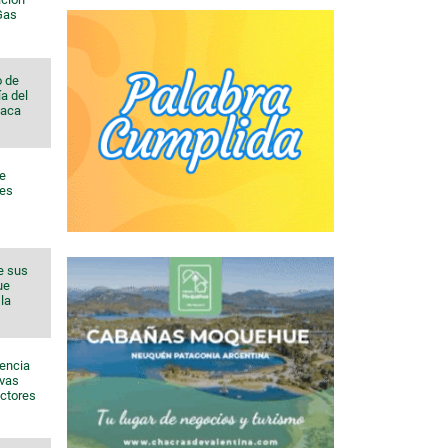
 Gas
o de
a del
Vaca
de
nes
e sus
ue
la
sencia
evas
ectores