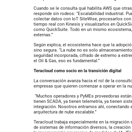
Cuando se le consulta qué habilita AWS que otras
responde sin rodeos: “Escalabilidad industrial. P
colectar datos con IoT SiteWise, procesarlos con
tiempo real con Kinesis y visualizarlos en QuickS
como QuickSuite. Todo en un mismo ecosistema, 
externas.”
Según explica, el ecosistema hace que la adopción
sino segura. “La nube no es solo almacenamiento.
seguridad incorporada, cifrado de extremo a extre
el Oil & Gas, eso es fundamental.”
Teracloud como socio en la transición digital
La conversación avanza hacia el rol de la consu
empresas que quieren comenzar a operar en la nub
“Muchos operadores y PyMEs proveedoras están e
tienen SCADA, ya tienen telemetría, ya tienen si
integración. Nosotros entramos ahí, conectando e
arquitectura de nube escalable.”
Teracloud trabaja especialmente en la migración s
de sistemas de información diversos, la creación