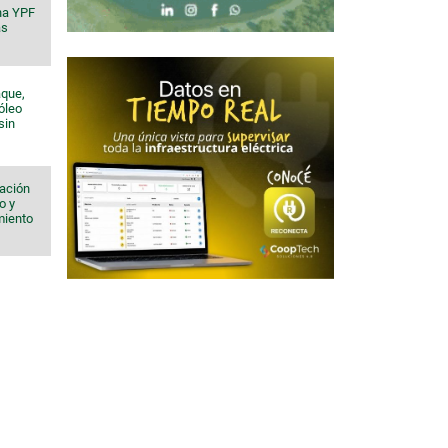
na YPF
ás
aque,
róleo
sin
iación
o y
imiento