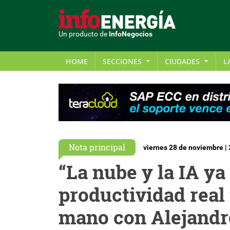
Un producto de
InfoNegocios
HOME
SECCIONES
CIUDADES
L
Nota principal
viernes 28 de noviembre |
“La nube y la IA y
productividad real
mano con Alejandr