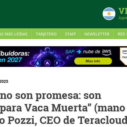
VI
Agos
AS MÁS LEÍDAS
TARJETERO
STAFF
NEWSLETTER
RED 
 2025
a no son promesa: son
 para Vaca Muerta” (mano
o Pozzi, CEO de Teracloud