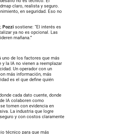
desafío no es técnico. El
map claro, realista y seguro.
nimiento, en seguridad. Eso no
r,
Pozzi
sostiene: “El interés es
alizar ya no es opcional. Las
lideren mañana.”
rá uno de los factores que más
e y la IA no vienen a reemplazar
acidad. Un operador con un
a con más información, más
idad es el que define quién
 donde cada dato cuente, donde
s de IA colaboren como
 se tomen con evidencia en
iva. La industria que logre
s seguro y con costos claramente
io técnico para que más