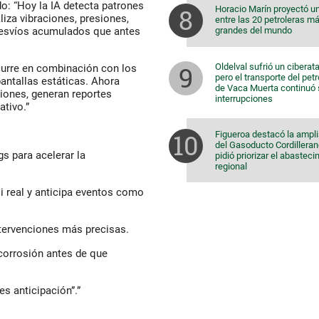
o: “Hoy la IA detecta patrones
Horacio Marín proyectó u
iza vibraciones, presiones,
entre las 20 petroleras m
grandes del mundo
 desvíos acumulados que antes
Oldelval sufrió un ciberat
curre en combinación con los
pero el transporte del pet
pantallas estáticas. Ahora
de Vaca Muerta continuó 
ciones, generan reportes
interrupciones
ativo.”
Figueroa destacó la ampl
del Gasoducto Cordilleran
gs para acelerar la
pidió priorizar el abastec
regional
i real y anticipa eventos como
ntervenciones más precisas.
 corrosión antes de que
es anticipación”.”