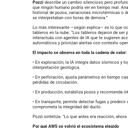
Pozzi
describe un cambio silencioso pero profund
que ningún humano podría ver en tiempo real. Anal
historial de pozos, variaciones microtérmicas o
se interpretaban con horas de demora.”
Lo más interesante —según explica— es lo que o
tableros en la nube. “Los tableros dejaron de ser 
interactuás con agentes de IA que te sugieren ac
automáticos y priorizan alertas con contexto oper
El impacto se observa en toda la cadena de valor:
•
En exploración, la IA integra datos sísmicos y lo
interpretación geológica.
•
En perforación, ajusta parámetros en tiempo cas
pérdidas de circulación.
•
En producción, estabiliza pozos y recomienda i
•
En transporte, permite detectar fugas y predecir
comprometa la integridad del ducto.
Pozzi sintetiza: “Lo que antes era reacción, ahora 
Por qué AWS se volvió el ecosistema elegido