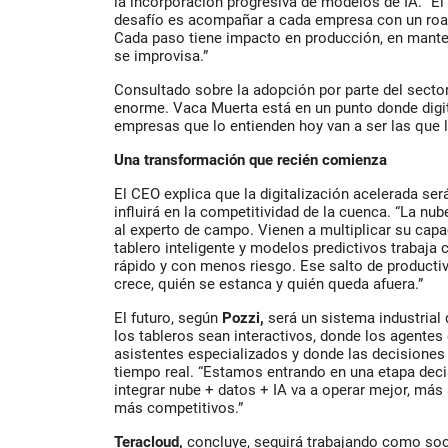
la incorporación progresiva de modelos de IA. “El 
desafío es acompañar a cada empresa con un road
Cada paso tiene impacto en producción, en mante
se improvisa.”
Consultado sobre la adopción por parte del secto
enorme. Vaca Muerta está en un punto donde digit
empresas que lo entienden hoy van a ser las que 
Una transformación que recién comienza
El CEO explica que la digitalización acelerada se
influirá en la competitividad de la cuenca. “La nub
al experto de campo. Vienen a multiplicar su cap
tablero inteligente y modelos predictivos trabaj
rápido y con menos riesgo. Ese salto de productiv
crece, quién se estanca y quién queda afuera.”
El futuro, según
Pozzi,
será un sistema industrial
los tableros sean interactivos, donde los agente
asistentes especializados y donde las decisiones
tiempo real. “Estamos entrando en una etapa decis
integrar nube + datos + IA va a operar mejor, má
más competitivos.”
Teracloud,
concluye, seguirá trabajando como soc