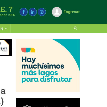
E. 7
Ingresar
to de 2026
IN
 a
)