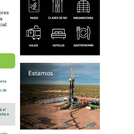
tores
la
ial:
ueva
a
io de
á el
erta e
ación