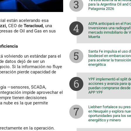
para la Argentina Oil and
Patagonia 2026
icial están acelerando esa
ASPA anticipará en el For
zzi,
CEO de
Teracloud,
una
Inversiones una radiografí
presas de Oil and Gas en sus
mercado inmobiliario de 
Muerta
eficiencia
Santa Fe impulsa el uso 
biodiesel en embarcacio
á volviendo un estándar para el
para acelerar la transición
 de datos dejó de ser un
energética
ocio. Si la información no fluye
operación pierde capacidad de
YPF implementó el split d
acciones y avanza para q
logía —sensores, SCADA,
puedan comprarse desde 
integración impide aprovechar el
APP YPF
iempre tienen decisiones
a nube es la que permite
Liebherr fortalece su pre
en Neuquén y explora nu
oportunidades para los s
energético y minero
directamente en la operación.