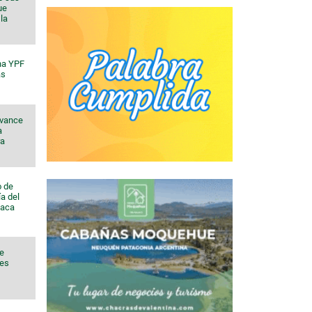
ue
la
na YPF
ás
avance
a
ra
o de
a del
Vaca
de
nes