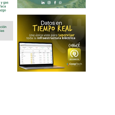
 y gas
 Vaca
azgo
ación
 Gas