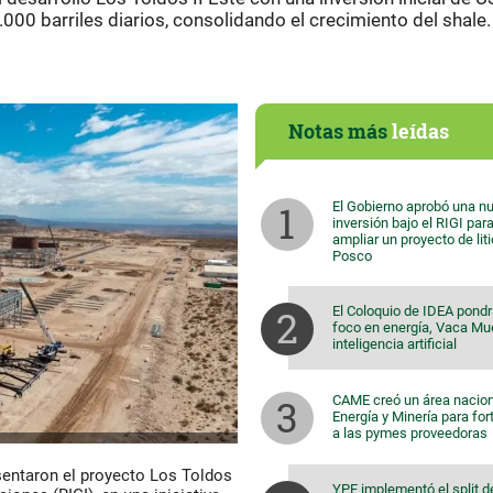
00 barriles diarios, consolidando el crecimiento del shale.
Notas más
leídas
El Gobierno aprobó una n
inversión bajo el RIGI par
ampliar un proyecto de lit
Posco
El Coloquio de IDEA pondr
foco en energía, Vaca Mu
inteligencia artificial
CAME creó un área nacion
Energía y Minería para for
a las pymes proveedoras
sentaron el proyecto Los Toldos
YPF implementó el split d