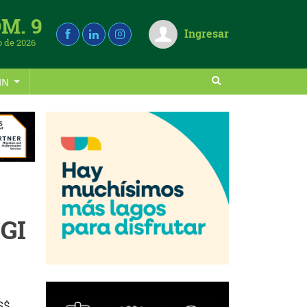
M. 9
Ingresar
 de 2026
IN
GI
S$