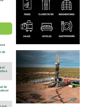
ueva
a
io de
á el
erta e
al de
talecer
e sus