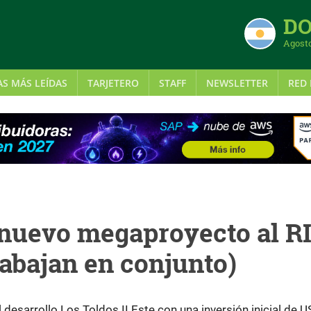
DO
Agosto
AS MÁS LEÍDAS
TARJETERO
STAFF
NEWSLETTER
RED 
uevo megaproyecto al RI
rabajan en conjunto)
desarrollo Los Toldos II Este con una inversión inicial de U