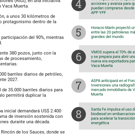
iones (RIGI), en una iniciativa
acciones y avanza para q
en Vaca Muerta.
puedan comprarse desde 
APP YPF
ión, a unos 30 kilómetros de
o protagonismo dentro de la
Horacio Marín proyectó u
entre las 20 petroleras m
grandes del mundo
 participación del 90%, mientras
d.
VMOS supera el 70% de 
nte 380 pozos, junto con la
y se prepara para abrir un
as de procesamiento,
nueva era exportadora pa
entarias.
Vaca Muerta
00 barriles diarios de petróleo,
nte 2027.
ASPA anticipará en el For
Inversiones una radiografí
 de 35.000 barriles diarios para
mercado inmobiliario de 
Muerta
 permitirá duplicar la
Santa Fe impulsa el uso 
pa inicial demandará US$ 2.400
biodiesel en embarcacio
ama de inversión sostenida con
para acelerar la transición
nes durante una década.
energética
e Rincón de los Sauces, donde se