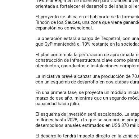
II Este al Régimen de Incentivo para Grandes Invers
orientada a fortalecer el desarrollo del shale oil 
El proyecto se ubica en el hub norte de la formac
Rincón de los Sauces, una zona que viene ganand
expansión no convencional.
La operación estará a cargo de Tecpetrol, con una
que GyP mantendrá el 10% restante en la socieda
El plan contempla la perforación de aproximadame
construcción de infraestructura clave como plant
oleoductos, gasoductos e instalaciones complem
La iniciativa prevé alcanzar una producción de 70.0
con un esquema de desarrollo en dos etapas dura
En una primera fase, se proyecta un módulo inicial
marzo de ese año, mientras que un segundo módulo
capacidad hacia julio.
El esquema de inversión será escalonado. La eta
millones hasta 2028, a lo que se sumará un progr
desembolsos anuales estimados en US$ 370 millo
El desarrollo tendrá impacto directo en la zona d