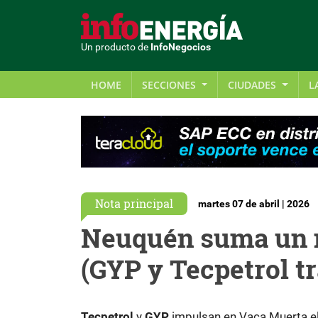
Un producto de
InfoNegocios
HOME
SECCIONES
CIUDADES
L
Nota principal
martes 07 de abril | 2026
Neuquén suma un n
(GYP y Tecpetrol t
Tecpetrol
y
GYP
impulsan en Vaca Muerta el 