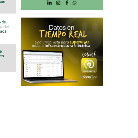
 Gas
o de
a del
Vaca
de
nes