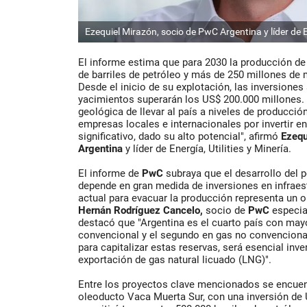
Ezequiel Mirazón, socio de PwC Argentina y líder de En
El informe estima que para 2030 la producción de
de barriles de petróleo y más de 250 millones de 
Desde el inicio de su explotación, las inversione
yacimientos superarán los US$ 200.000 millones. 
geológica de llevar al país a niveles de producción
empresas locales e internacionales por invertir e
significativo, dado su alto potencial", afirmó
Ezequ
Argentina
y líder de Energía, Utilities y Minería.
El informe de
PwC
subraya que el desarrollo del 
depende en gran medida de inversiones en infraest
actual para evacuar la producción representa un 
Hernán Rodríguez Cancelo,
socio de
PwC
especia
destacó que "Argentina es el cuarto país con may
convencional y el segundo en gas no convencional
para capitalizar estas reservas, será esencial inver
exportación de gas natural licuado (LNG)".
Entre los proyectos clave mencionados se encuent
oleoducto Vaca Muerta Sur, con una inversión de 