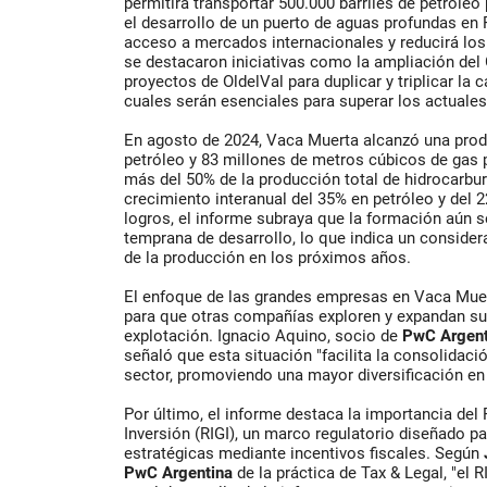
permitirá transportar 500.000 barriles de petróle
el desarrollo de un puerto de aguas profundas en R
acceso a mercados internacionales y reducirá los
se destacaron iniciativas como la ampliación del
proyectos de OldelVal para duplicar y triplicar la
cuales serán esenciales para superar los actuales
En agosto de 2024, Vaca Muerta alcanzó una prod
petróleo y 83 millones de metros cúbicos de gas p
más del 50% de la producción total de hidrocarbu
crecimiento interanual del 35% en petróleo y del 
logros, el informe subraya que la formación aún 
temprana de desarrollo, lo que indica un conside
de la producción en los próximos años.
El enfoque de las grandes empresas en Vaca Muer
para que otras compañías exploren y expandan su
explotación. Ignacio Aquino, socio de
PwC Argent
señaló que esta situación "facilita la consolidac
sector, promoviendo una mayor diversificación en 
Por último, el informe destaca la importancia del
Inversión (RIGI), un marco regulatorio diseñado pa
estratégicas mediante incentivos fiscales. Según
PwC Argentina
de la práctica de Tax & Legal, "el 