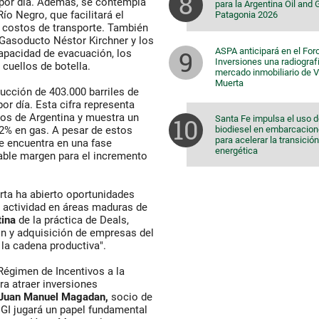
o por día. Además, se contempla
para la Argentina Oil and
ío Negro, que facilitará el
Patagonia 2026
 costos de transporte. También
 Gasoducto Néstor Kirchner y los
ASPA anticipará en el For
 capacidad de evacuación, los
Inversiones una radiografí
 cuellos de botella.
mercado inmobiliario de 
Muerta
ucción de 403.000 barriles de
or día. Esta cifra representa
ros de Argentina y muestra un
Santa Fe impulsa el uso 
biodiesel en embarcacio
22% en gas. A pesar de estos
para acelerar la transición
se encuentra en una fase
energética
rable margen para el incremento
ta ha abierto oportunidades
 actividad en áreas maduras de
ina
de la práctica de Deals,
ión y adquisición de empresas del
la cadena productiva".
 Régimen de Incentivos a la
ra atraer inversiones
Juan Manuel Magadan,
socio de
RIGI jugará un papel fundamental