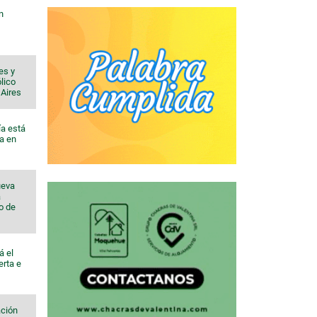
n
es y
lico
 Aires
ía está
a en
ueva
a
io de
á el
erta e
ación