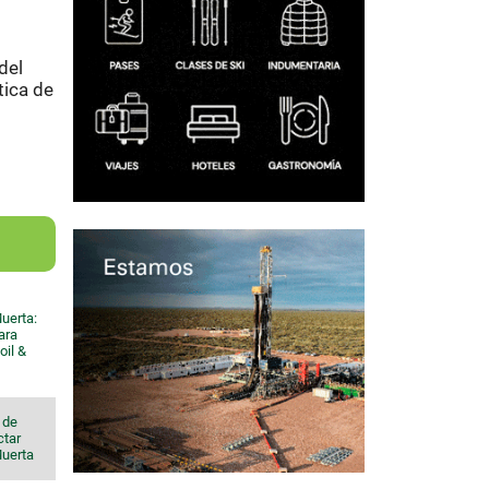
del
tica de
uerta:
ara
oil &
 de
ctar
Muerta