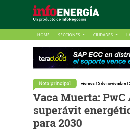
Un producto de
InfoNegocios
HOME
SECCIONES
CIUDADES
L
Nota principal
viernes 15 de noviembre |
Vaca Muerta: PwC 
superávit energéti
para 2030