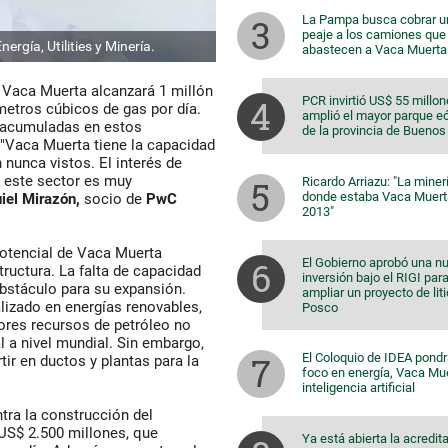
La Pampa busca cobrar u
peaje a los camiones que
ergía, Utilities y Minería.
abastecen a Vaca Muerta
 Vaca Muerta alcanzará 1 millón
PCR invirtió US$ 55 millon
metros cúbicos de gas por día.
amplió el mayor parque eó
s acumuladas en estos
de la provincia de Buenos
"Vaca Muerta tiene la capacidad
 nunca vistos. El interés de
n este sector es muy
Ricardo Arriazu: "La miner
donde estaba Vaca Muert
iel Mirazón,
socio de
PwC
2013"
potencial de Vaca Muerta
El Gobierno aprobó una n
ructura. La falta de capacidad
inversión bajo el RIGI par
obstáculo para su expansión.
ampliar un proyecto de lit
lizado en energías renovables,
Posco
ores recursos de petróleo no
 a nivel mundial. Sin embargo,
El Coloquio de IDEA pondr
tir en ductos y plantas para la
foco en energía, Vaca Mu
inteligencia artificial
ra la construcción del
US$ 2.500 millones, que
Ya está abierta la acredit