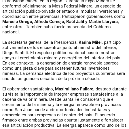
la actividad minera en la región. Durante la Expo Minera se
conformó oficialmente la Mesa Federal Minera, un espacio de
articulación público-privada orientado a impulsar inversiones y
coordinación entre provincias. Participaron gobernadores como
Marcelo Orrego, Alfredo Cornejo, Raúl Jalil y Martín Llaryora,
entre otros. También hubo fuerte presencia del Gobierno
nacional.
La secretaria general de la Presidencia,
Karina Milei,
participó
activamente de los encuentros junto al ministro del Interior,
Diego Santilli. El respaldo político nacional buscó mostrar
apoyo al crecimiento minero y energético del interior del país.
En ese contexto, la generación de energía renovable aparece
como una pieza clave para sostener futuras inversiones
mineras. La demanda eléctrica de los proyectos cupríferos será
uno de los grandes desafíos de la próxima década.
El gobernador santafesino,
Maximiliano Pullaro,
destacó durante
su visita la importancia de integrar empresas santafesinas a la
cadena de valor minera. Desde Santa Fe consideran que el
crecimiento de la minería y la energía renovable en provincias
como San Juan puede abrir oportunidades industriales y
comerciales para empresas del centro del país. El acuerdo
firmado entre ambas provincias apunta justamente a fortalecer
esa articulación productiva. La energía aparece como uno de los