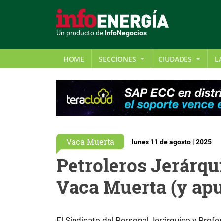
Un producto de
InfoNegocios
HOME
SECCIONES
CIUDADES
L
Vaca Muerta
lunes 11 de agosto | 2025
Petroleros Jerárqu
Vaca Muerta (y apu
El Sindicato del Personal Jerárquico y Profe