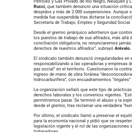
Petróleo y Gas Privado de Río Negro, Neuquén y
Rucci
,
que también denunció una situación crítica
despidos y más de 2.000 suspensiones
. Aunque s
medida fue suspendida tras dictarse la
conciliaci
Secretaría de Trabajo, Empleo y Seguridad Social
.
Desde el gremio jerárquico advirtieron que conti
los puestos de trabajo de sus afiliados, más allá d
conciliación obligatoria, no renunciaremos jamás
derechos de nuestros afiliados”, subrayó
Arévalo.
El sindicato también denunció irregularidades en 
responsabilizando a las operadoras y empresas de 
paz social” en el territorio. Cuestionaron la contr
ingreso de mano de obra foránea “desconocedora 
hidrocarburífera”, con encuadramientos “ilegales” y
La organización señaló que este tipo de práctica
derechos laborales y los convenios vigentes. “Est
permitiremos pasar. Se terminó el abuso y la expl
desde el gremio, tras reclamar una verdadera “hum
Por último, el sindicato llamó a preservar el equil
para la economía nacional y pidió que se respeten
legislación vigente y el rol de las organizaciones 
trabajadores.