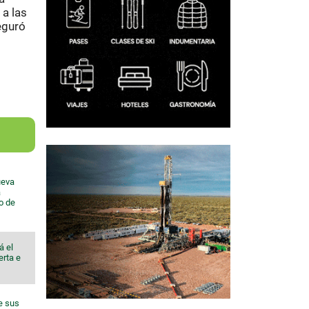
 a las
eguró
ueva
a
io de
á el
erta e
e sus