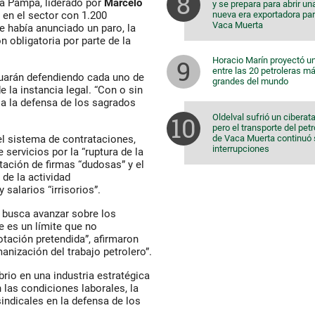
 La Pampa
, liderado por
Marcelo
y se prepara para abrir un
nueva era exportadora pa
 en el sector con
1.200
Vaca Muerta
e había anunciado un paro, la
ón obligatoria
por parte de la
Horacio Marín proyectó u
entre las 20 petroleras m
nuarán defendiendo cada uno de
grandes del mundo
e la instancia legal. “Con o sin
 a la defensa de los sagrados
Oldelval sufrió un ciberat
pero el transporte del pet
de Vaca Muerta continuó 
el sistema de contrataciones,
interrupciones
servicios por la “ruptura de la
atación de firmas “dudosas” y el
de la actividad
 salarios “irrisorios”.
s busca avanzar sobre los
e es un límite que no
otación pretendida”, afirmaron
anización del trabajo petrolero”.
ibrio en una industria estratégica
 las condiciones laborales, la
sindicales en la defensa de los