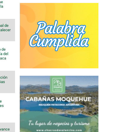
ue
la
al de
talecer
o de
a del
Vaca
ación
 Gas
de
nes
avance