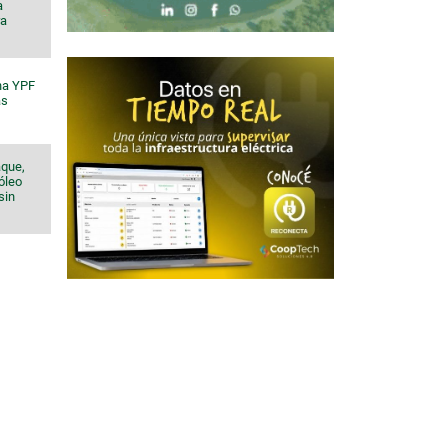
a
ra
na YPF
ás
aque,
róleo
sin