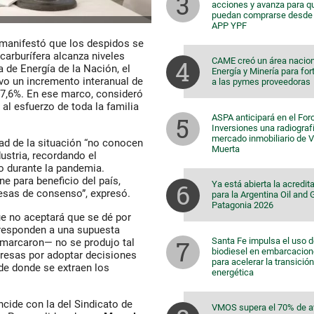
acciones y avanza para q
puedan comprarse desde 
APP YPF
manifestó que los despidos se
arburífera alcanza niveles
CAME creó un área nacion
a de Energía de la Nación
, el
Energía y Minería para for
vo un incremento interanual de
a las pymes proveedoras
7,6%
. En ese marco, consideró
 al esfuerzo de toda la familia
ASPA anticipará en el For
Inversiones una radiografí
mercado inmobiliario de 
d de la situación “no conocen
Muerta
ustria, recordando el
 durante la pandemia.
 para beneficio del país,
Ya está abierta la acredit
mesas de consenso”, expresó.
para la Argentina Oil and
Patagonia 2026
ue no aceptará que se dé por
 responden a una supuesta
Santa Fe impulsa el uso 
remarcaron— no se produjo tal
biodiesel en embarcacio
presas por adoptar decisiones
para acelerar la transición
sde donde se extraen los
energética
ncide con la del
Sindicato de
VMOS supera el 70% de 