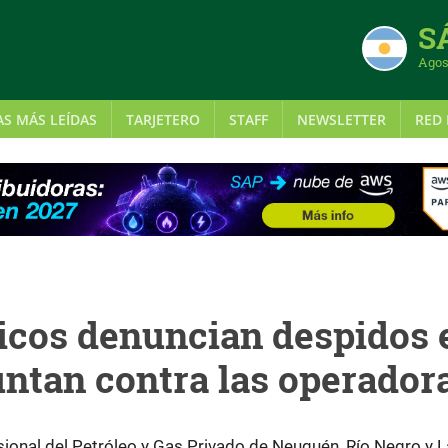
S
Agos
AS MÁS LEÍDAS
TARJETERO
STAFF
NEWSLETTER
RED 
icos denuncian despidos 
ntan contra las operador
sional del Petróleo y Gas Privado de Neuquén, Río Negro y L