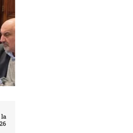
 la
026