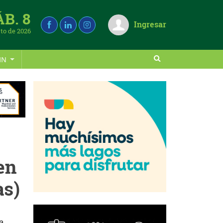
ÁB. 8
Ingresar
to de 2026
IN
en
as)
a