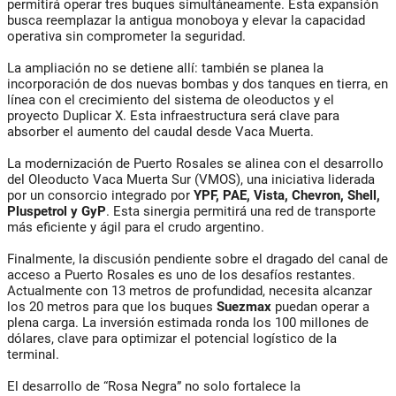
permitirá operar tres buques simultáneamente. Esta expansión
busca reemplazar la antigua monoboya y elevar la capacidad
operativa sin comprometer la seguridad.
La ampliación no se detiene allí: también se planea la
incorporación de dos nuevas bombas y dos tanques en tierra, en
línea con el crecimiento del sistema de oleoductos y el
proyecto Duplicar X. Esta infraestructura será clave para
absorber el aumento del caudal desde Vaca Muerta.
La modernización de Puerto Rosales se alinea con el desarrollo
del Oleoducto Vaca Muerta Sur (VMOS), una iniciativa liderada
por un consorcio integrado por
YPF, PAE, Vista, Chevron, Shell,
Pluspetrol y GyP
. Esta sinergia permitirá una red de transporte
más eficiente y ágil para el crudo argentino.
Finalmente, la discusión pendiente sobre el dragado del canal de
acceso a Puerto Rosales es uno de los desafíos restantes.
Actualmente con 13 metros de profundidad, necesita alcanzar
los 20 metros para que los buques
Suezmax
puedan operar a
plena carga. La inversión estimada ronda los 100 millones de
dólares, clave para optimizar el potencial logístico de la
terminal.
El desarrollo de “Rosa Negra” no solo fortalece la