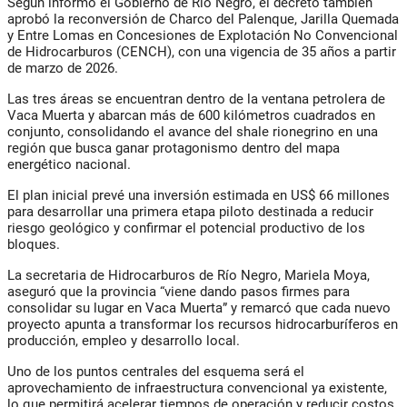
Según informó el Gobierno de Río Negro, el decreto también
aprobó la reconversión de Charco del Palenque, Jarilla Quemada
y Entre Lomas en Concesiones de Explotación No Convencional
de Hidrocarburos (CENCH), con una vigencia de 35 años a partir
de marzo de 2026.
Las tres áreas se encuentran dentro de la ventana petrolera de
Vaca Muerta y abarcan más de 600 kilómetros cuadrados en
conjunto, consolidando el avance del shale rionegrino en una
región que busca ganar protagonismo dentro del mapa
energético nacional.
El plan inicial prevé una inversión estimada en US$ 66 millones
para desarrollar una primera etapa piloto destinada a reducir
riesgo geológico y confirmar el potencial productivo de los
bloques.
La secretaria de Hidrocarburos de Río Negro, Mariela Moya,
aseguró que la provincia “viene dando pasos firmes para
consolidar su lugar en Vaca Muerta” y remarcó que cada nuevo
proyecto apunta a transformar los recursos hidrocarburíferos en
producción, empleo y desarrollo local.
Uno de los puntos centrales del esquema será el
aprovechamiento de infraestructura convencional ya existente,
lo que permitirá acelerar tiempos de operación y reducir costos