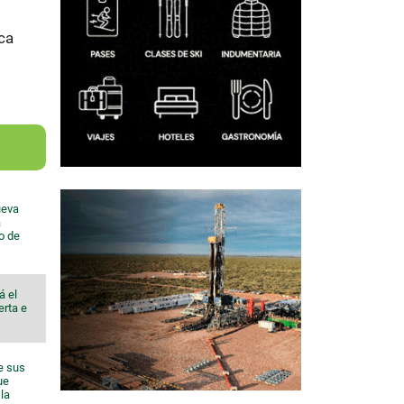
ca
ueva
a
io de
á el
erta e
e sus
ue
la