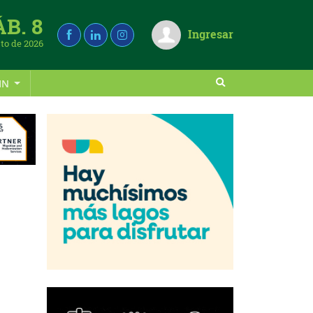
ÁB. 8
Ingresar
to de 2026
IN