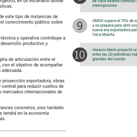
ergético, en un escenario donde
de Vaca Muerta continuó 
interrupciones
sticas.
e este tipo de instancias de
VMOS supera el 70% de 
r el conocimiento público sobre
y se prepara para abrir un
nueva era exportadora pa
Vaca Muerta
écnica y operativa contribuye a
 desarrollo productivo y
Horacio Marín proyectó u
entre las 20 petroleras m
lia de articulación entre el
grandes del mundo
s, con el objetivo de acompañar
a adecuada.
e proyección exportadora, obras
central para reducir cuellos de
los mercados internacionales de
avances concretos, sino también
s tendrá en la economía
ís.