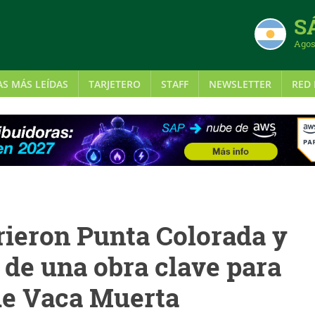
S
Agos
AS MÁS LEÍDAS
TARJETERO
STAFF
NEWSLETTER
RED 
rieron Punta Colorada y
 de una obra clave para
de Vaca Muerta