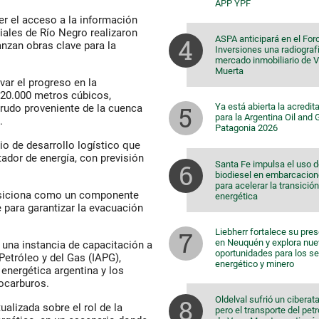
APP YPF
er el acceso a la información
iales de Río Negro realizaron
ASPA anticipará en el For
anzan obras clave para la
Inversiones una radiografí
mercado inmobiliario de 
Muerta
var el progreso en la
20.000 metros cúbicos,
Ya está abierta la acredit
crudo proveniente de la cuenca
para la Argentina Oil and
.
Patagonia 2026
o de desarrollo logístico que
ador de energía, con previsión
Santa Fe impulsa el uso 
biodiesel en embarcacio
para acelerar la transición
posiciona como un componente
energética
 para garantizar la evacuación
Liebherr fortalece su pre
en Neuquén y explora nu
ó una instancia de capacitación a
oportunidades para los s
Petróleo y del Gas (IAPG),
energético y minero
energética argentina y los
ocarburos.
Oldelval sufrió un ciberat
alizada sobre el rol de la
pero el transporte del pet