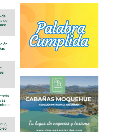
o de
a del
Vaca
ación
 Gas
de
nes
sencia
evas
ectores
aque,
róleo