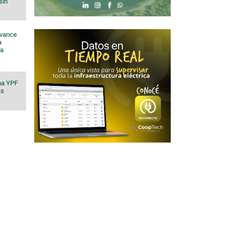
sin
avance
a
ra
na YPF
ás