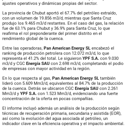
ajustes operativos y dinámicas propias del sector.
La provincia de Chubut aportó el 67.7% del petróleo extraído,
con un volumen de 19.856 m3/d, mientras que Santa Cruz
produjo los 9.465 m3/d restantes. En el caso del gas, la relación
fue de 63.1% para Chubut y 36.9% para Santa Cruz, lo que
reafirma el rol preponderante del primer distrito en el
rendimiento global de la cuenca.
Entre las operadoras,
Pan
American Energy SL
encabezó el
ranking de producción petrolera con 12.072 m3/d, lo que
representa el 41.2% del total. Le siguieron
YPF S.A.
con 9.030
m3/d y CGC
Energía SAU
con 2.698 m3/d, completando el podio
de empresas con mayor actividad en la región.
En lo que respecta al gas,
Pan American Energy SL
también
lideró con 5.609 Mm3/d, equivalentes al 84.7% de la producción
de la cuenca. Detrás se ubicaron CGC
Energía SAU
con 2.261
Mm3/d y
YPF S.A.
con 1.523 Mm3/d, evidenciando una fuerte
concentración de la oferta en pocas compañías.
El informe incluyó además un análisis de la producción según
técnicas de recuperación primaria, secundaria y asistida (EOR),
así como la evolución del agua asociada al petróleo, un
indicador clave en la eficiencia operativa y el impacto ambiental.