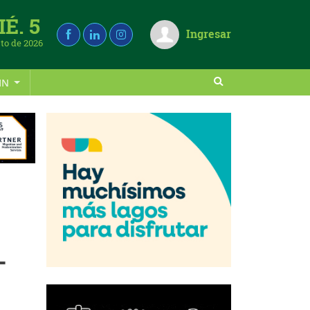
É. 5
Ingresar
to de 2026
IN
–