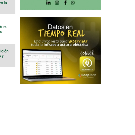
en la
a
tura
to
ición
s y