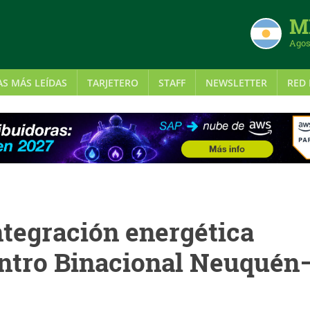
MI
Agos
AS MÁS LEÍDAS
TARJETERO
STAFF
NEWSLETTER
RED 
ntegración energética
ntro Binacional Neuquén