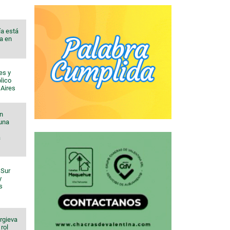
ía está
a en
es y
lico
 Aires
n
 una
a
 Sur
y
s
orgieva
rol