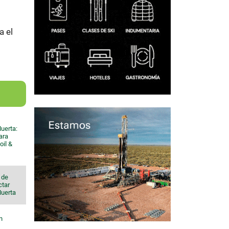
a el
uerta:
ara
oil &
 de
ctar
Muerta
n