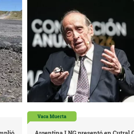
Vaca Muerta
mplió
Argentina LNG presentó en Cutral 