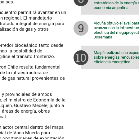
países.
estratégico de la energía 
economía argentina
cuentro permitirá avanzar en un
n regional. El mandatario
Vicuña obtuvo el aval par
tratado integral de energía para
avanzar con la infraestruc
alización de gas y otros
eléctrica del megaproyec
Josemaría
orredor bioceánico tanto desde
ndo la posibilidad de
Maipú realizará una expos
ice el tránsito fronterizo.
sobre energías renovable
eficiencia energética
con Chile resulta fundamental
de la infraestructura de
s de gas natural provenientes de
s y provinciales de ambos
a, el ministro de Economía de la
euquén, Gustavo Medele, junto a
s áreas de energía, obras
nal.
 actor central dentro del mapa
ial de Vaca Muerta para
as oportunidades de exportación