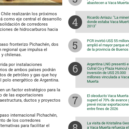
abastecen a Vaca Muerta
 Chile realizarán los próximos
Ricardo Arriazu: "La miner
rá como eje central el desarrollo
donde estaba Vaca Muert
nsolidación de corredores
2013"
aciones de hidrocarburos hacia
PCR invirtió US$ 55 millon
 paso fronterizo Pichachén, dos
amplió el mayor parque eó
n regional que impulsa el
de la provincia de Buenos
 y chilenas.
Argentina LNG presentó e
rida por instalaciones
Cutral Co y Plaza Huincul
arios de ambos países podrán
inversión de US$ 25.000
tos de petróleo y gas que hoy
millones vinculada a Vac
l polo energético de Argentina.
Muerta
en un factor estratégico para la
to de las exportaciones
El oleoducto Vaca Muerta
aestructura, ductos y proyectos
superó el 70% de avance 
prevé iniciar exportacione
entre fines de 2026
l paso internacional Pichachén,
nto de los corredores
La visita de Kristalina Ge
ernativas para facilitar el
a Vaca Muerta refuerza el 