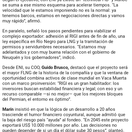
se suma a ese mismo esquema para acelerar tiempos. “La
velocidad que le estamos imponiendo no es la normal: ya
tenemos barcos, estamos en negociaciones directas y vamos
muy rápido”, afirmó.
En paralelo, señaló los pasos pendientes para viabilizar el
complejo exportador: adhesión al RIGI antes de fin de año, una
ley específica en Río Negro para LNG y la tramitación de
permisos y servidumbres necesarios. “Estamos muy
adelantados y con muy buena relación con el gobierno de
Neuquén y los gobernadores”, indicó.
Desde ENI, su COO,
Guido Brusco,
destacó que el proyecto será
el mayor FLNG de la historia de la compañía y que la ventana de
oportunidad combina activos de clase mundial en Vaca Muerta
con un marco proinversión: “RIGI es un gran habilitador: los
inversores buscan estabilidad financiera y legal; con eso y un
recurso comparable —si no mejor— que los mejores bloques
del Permian, el entorno es óptimo”.
Marín
insistió en que la lógica de un desarrollo a 20 años
trasciende el humor financiero coyuntural, aunque admitió que
la baja del riesgo país “ayuda” al fondeo. “En 2045 este proyecto
exportará US$ 10.000 millones por año. Las decisiones no
pueden depender de si un día el dólar sube 30 pesos”, planteó.