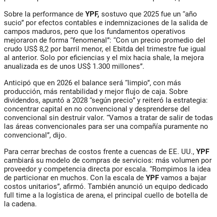
Sobre la performance de
YPF,
sostuvo que 2025 fue un “año
sucio” por efectos contables e indemnizaciones de la salida de
campos maduros, pero que los fundamentos operativos
mejoraron de forma “fenomenal”: “Con un precio promedio del
crudo US$ 8,2 por barril menor, el Ebitda del trimestre fue igual
al anterior. Solo por eficiencias y el mix hacia shale, la mejora
anualizada es de unos US$ 1.300 millones”.
Anticipó que en 2026 el balance será “limpio”, con más
producción, más rentabilidad y mejor flujo de caja. Sobre
dividendos, apuntó a 2028 “según precio” y reiteró la estrategia:
concentrar capital en no convencional y desprenderse del
convencional sin destruir valor. “Vamos a tratar de salir de todas
las áreas convencionales para ser una compañía puramente no
convencional”, dijo.
Para cerrar brechas de costos frente a cuencas de EE. UU.,
YPF
cambiará su modelo de compras de servicios: más volumen por
proveedor y competencia directa por escala. “Rompimos la idea
de particionar en muchos. Con la escala de
YPF
vamos a bajar
costos unitarios”, afirmó. También anunció un equipo dedicado
full time a la logística de arena, el principal cuello de botella de
la cadena.