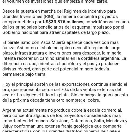
el volumen de inversiones que empieza a movilizarse.
Desde la puesta en marcha del Régimen de Incentivo para
Grandes Inversiones (RIGI), la minería concentra proyectos
comprometidos por
US$33.876 millones
, convirtiéndose en uno
de los principales beneficiarios del esquema impulsado por el
Gobierno nacional para atraer capitales de largo plazo.
El paralelismo con Vaca Muerta aparece cada vez con más
fuerza. Así como el shale neuquino necesitó reglas de largo
plazo, infraestructura e inversiones para despegar, la minería
intenta recorrer un camino similar en la cordillera argentina. La
diferencia es que, mientras el petróleo y el gas ya producen
divisas récord, gran parte del potencial minero todavía
permanece bajo tierra.
Hoy el principal sostén de las exportaciones continúa siendo el
oro, que representa cerca del 70% de las ventas externas del
sector. Lo siguen el litio y la plata. Sin embargo, la gran apuesta
de la próxima década tiene otro nombre: el cobre.
Argentina actualmente no produce cobre a escala comercial,
pero concentra algunos de los proyectos considerados más
importantes del mundo. San Juan, Catamarca, Salta, Mendoza y
Jujuy conforman una extensa franja geológica que comparte
características con los grandes distritos mineros de Chile y