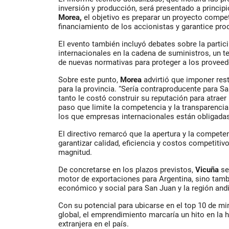
inversión y producción, será presentado a princip
Morea,
el objetivo es preparar un proyecto compet
financiamiento de los accionistas y garantice pro
El evento también incluyó debates sobre la parti
internacionales en la cadena de suministros, un
de nuevas normativas para proteger a los proveed
Sobre este punto,
Morea
advirtió que imponer rest
para la provincia. “Sería contraproducente para S
tanto le costó construir su reputación para atraer
paso que limite la competencia y la transparencia 
los que empresas internacionales están obligadas”
El directivo remarcó que la apertura y la compete
garantizar calidad, eficiencia y costos competitiv
magnitud.
De concretarse en los plazos previstos,
Vicuña
se
motor de exportaciones para Argentina, sino tamb
económico y social para San Juan y la región and
Con su potencial para ubicarse en el top 10 de min
global, el emprendimiento marcaría un hito en la h
extranjera en el país.