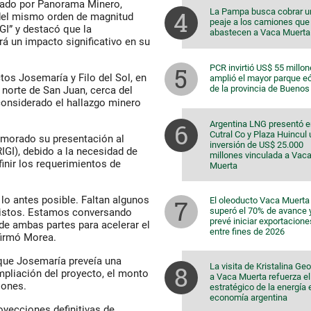
zado por Panorama Minero,
La Pampa busca cobrar u
del mismo orden de magnitud
peaje a los camiones que
I” y destacó que la
abastecen a Vaca Muerta
ará un impacto significativo en su
PCR invirtió US$ 55 millon
tos Josemaría y Filo del Sol, en
amplió el mayor parque eó
de la provincia de Buenos
norte de San Juan, cerca del
 considerado el hallazgo minero
Argentina LNG presentó e
Cutral Co y Plaza Huincul
emorado su presentación al
inversión de US$ 25.000
IGI), debido a la necesidad de
millones vinculada a Vac
finir los requerimientos de
Muerta
lo antes posible. Faltan algunos
El oleoducto Vaca Muerta
superó el 70% de avance 
 listos. Estamos conversando
prevé iniciar exportacione
de ambas partes para acelerar el
entre fines de 2026
afirmó Morea.
ó que Josemaría preveía una
La visita de Kristalina Ge
mpliación del proyecto, el monto
a Vaca Muerta refuerza el 
lones.
estratégico de la energía 
economía argentina
royecciones definitivas de