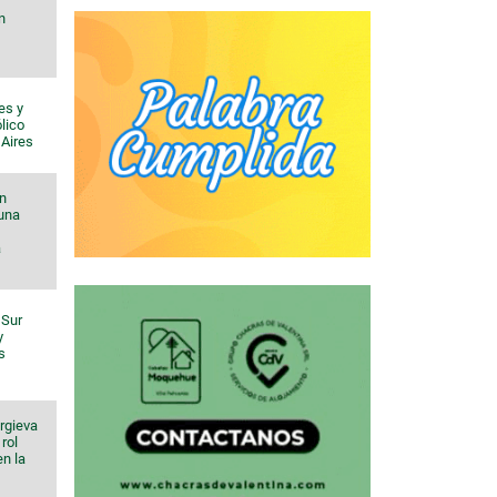
n
es y
lico
 Aires
n
 una
a
 Sur
y
s
orgieva
rol
en la