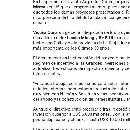
En la apertura del evento
Argentina Cobre
, organi
Morea
señaló que el emprendimiento “puede ser 
que todos los demás proyectos presentados al RIG
incorporación de Filo del Sol al plan inicial gener
escala.
Vicuña Corp.
surge de la integración de los proyec
una alianza entre
Lundin Mining
y
BHP
.
Ubicado al 
límite con Chile y de la provincia de La Rioja, fue
más importante de los últimos 30 años.
El crecimiento en la dimensión del proyecto ha d
Régimen de Incentivo a las Grandes Inversiones (R
actualizar los estudios de impacto ambiental y de
infraestructura.
“Estamos trabajando muchísimo para estar listos 
detalles internos, pero estamos a punto de estar
muy bien con Nación y San Juan y hay incentivos 
desarrollo y la construcción de infraestructura”, 
Aunque el directivo evitó precisar cifras, record
inversión superior a US$ 5.000 millones. Con la a
podría duplicarse y alcanzar hasta US$ 10.000 mil
El informe técnico actualizado, que incluirá las p