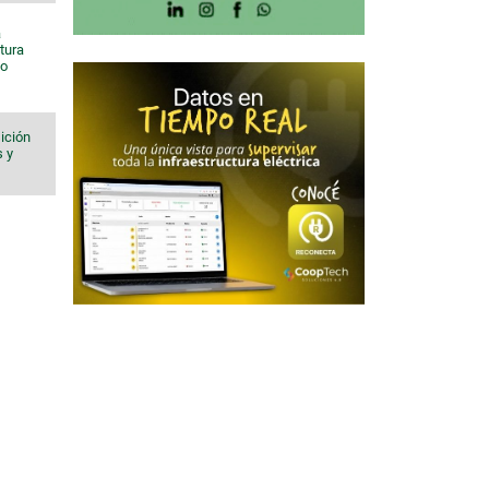
a
tura
to
ición
s y