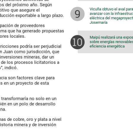
ios del próximo año. Según
Vicuña obtuvo el aval par
itivo que asegure el
avanzar con la infraestruc
ducción exportable a largo plazo.
eléctrica del megaproyec
Josemaría
cipación de proveedores
 tema que ha generado propuestas
ores locales.
Maipú realizará una expos
sobre energías renovable
ricciones podría ser perjudicial
eficiencia energética
an Juan como jurisdicción, que
 inversiones mineras, dar un
de los procesos licitatorios a
, indicó.
ncia son factores clave para
os en un proyecto de esta
 transformaría no solo en un
ién en un polo de desarrollo
ina.
as de cobre, oro y plata a nivel
istoria minera y de inversión