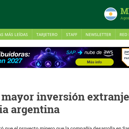
MI
Agos
AS MÁS LEÍDAS
TARJETERO
STAFF
NEWSLETTER
RED 
 mayor inversión extranj
ria argentina
ó que el proyecto minero que la compañía desarrolla en Sa