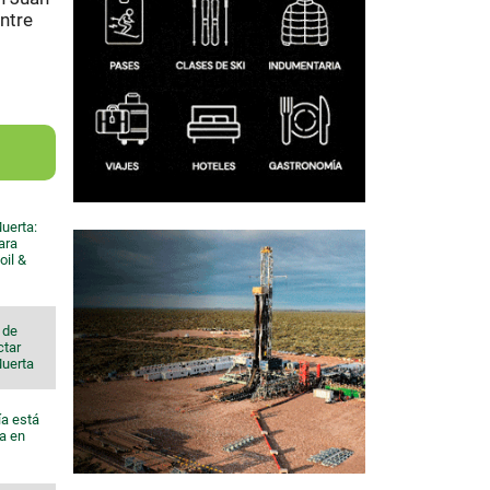
entre
uerta:
ara
oil &
 de
ctar
Muerta
ía está
a en