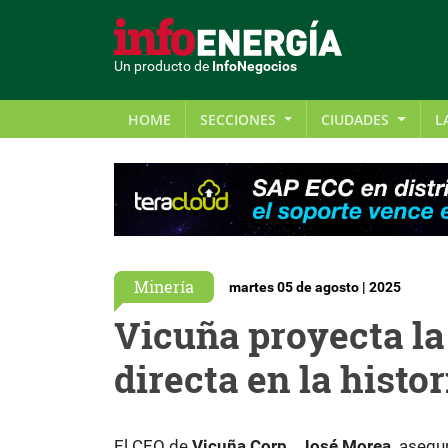
Un producto de
InfoNegocios
HOME
SECCIONES
CIUDADES
L
Minería
martes 05 de agosto | 2025
Vicuña proyecta la
directa en la histo
El CEO de
Vicuña Corp., José Morea,
asegur