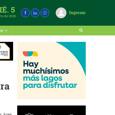
É. 5
Ingresar
to de 2026
IN
era
n Juan