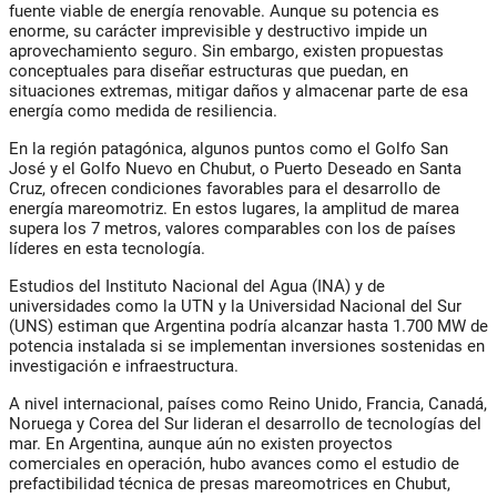
fuente viable de energía renovable. Aunque su potencia es
enorme, su carácter imprevisible y destructivo impide un
aprovechamiento seguro. Sin embargo, existen propuestas
conceptuales para diseñar estructuras que puedan, en
situaciones extremas, mitigar daños y almacenar parte de esa
energía como medida de resiliencia.
En la región patagónica, algunos puntos como el
Golfo San
José
y el
Golfo Nuevo
en Chubut, o
Puerto Deseado
en Santa
Cruz, ofrecen condiciones favorables para el desarrollo de
energía mareomotriz. En estos lugares, la amplitud de marea
supera los 7 metros, valores comparables con los de países
líderes en esta tecnología.
Estudios del
Instituto Nacional del Agua (INA)
y de
universidades como la
UTN
y la
Universidad Nacional del Sur
(UNS)
estiman que Argentina podría alcanzar hasta 1.700 MW de
potencia instalada si se implementan inversiones sostenidas en
investigación e infraestructura.
A nivel internacional, países como
Reino Unido
,
Francia
,
Canadá
,
Noruega
y
Corea del Sur
lideran el desarrollo de tecnologías del
mar. En Argentina, aunque aún no existen proyectos
comerciales en operación, hubo avances como el estudio de
prefactibilidad técnica de presas mareomotrices en Chubut,