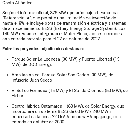
Costa Atlántica
.
Según el informe oficial,
375 MW
operarán bajo el esquema
“Referencial A”
, que permite una limitación de inyección de
hasta el 8%, e incluye obras de
transmisión eléctrica y sistemas
de almacenamiento BESS (Battery Energy Storage System)
. Los
140 MW restantes
integrarán el
Mater Pleno
, sin restricciones,
con entrada prevista para el
27 de octubre de 2027
.
Entre los proyectos adjudicados destacan:
Parque Solar La Leonesa (30 MW)
y
Puente Libertad (15
MW)
, de
DQD Energy
.
Ampliación del Parque Solar San Carlos (30 MW)
, de
Infusgria Juan Secco
.
El Sol de Formosa (15 MW)
y
El Sol de Clorinda (50 MW)
, de
Helios
.
Central híbrida Catamarca II (60 MW)
, de
Solar Energy
, que
incorporará un sistema
BESS de 60 MW / 240 MWh
conectado a la línea
220 kV Alumbrera–Ampajango
, con
entrada en
octubre de 2030
.