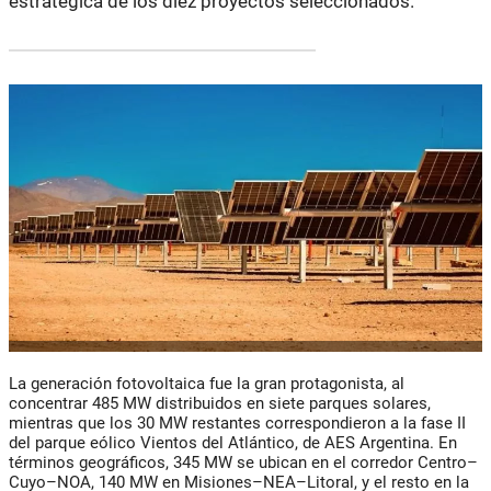
estratégica de los diez proyectos seleccionados.
La generación
fotovoltaica
fue la gran protagonista, al
concentrar
485 MW
distribuidos en siete parques solares,
mientras que los
30 MW restantes
correspondieron a la
fase II
del parque eólico Vientos del Atlántico
, de
AES Argentina
. En
términos geográficos,
345 MW
se ubican en el corredor
Centro–
Cuyo–NOA
,
140 MW
en
Misiones–NEA–Litoral
, y el resto en la