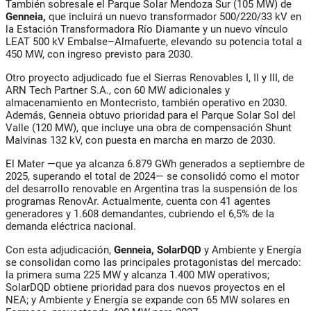
También sobresale el
Parque Solar Mendoza Sur (105 MW)
de
Genneia
,
que incluirá un nuevo transformador
500/220/33 kV
en
la
Estación Transformadora Río Diamante
y un nuevo vínculo
LEAT 500 kV Embalse–Almafuerte
, elevando su potencia total a
450 MW
, con ingreso previsto para
2030
.
Otro proyecto adjudicado fue el
Sierras Renovables I, II y III
, de
ARN Tech Partner S.A.
, con
60 MW
adicionales y
almacenamiento en
Montecristo
, también operativo en
2030
.
Además,
Genneia
obtuvo prioridad para el
Parque Solar Sol del
Valle (120 MW)
, que incluye una obra de compensación
Shunt
Malvinas 132 kV
, con puesta en marcha en
marzo de 2030
.
El
Mater
—que ya alcanza
6.879 GWh generados a septiembre de
2025
, superando el total de 2024— se consolidó como el motor
del desarrollo renovable en Argentina tras la suspensión de los
programas
RenovAr
. Actualmente, cuenta con
41 agentes
generadores y 1.608 demandantes
, cubriendo el
6,5% de la
demanda eléctrica nacional
.
Con esta adjudicación,
Genneia, SolarDQD
y Ambiente y Energía
se consolidan como las principales protagonistas del mercado:
la primera suma
225 MW
y alcanza
1.400 MW operativos
;
SolarDQD obtiene prioridad para dos nuevos proyectos en el
NEA; y Ambiente y Energía se expande con
65 MW
solares en