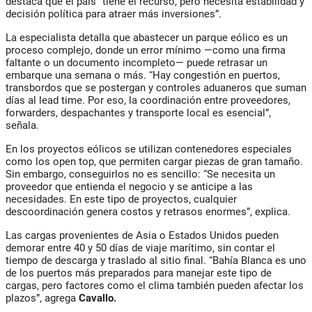
destaca que el país “tiene el recurso, pero necesita estabilidad y
decisión política para atraer más inversiones”.
La especialista detalla que abastecer un parque eólico es un
proceso complejo, donde un error mínimo —como una firma
faltante o un documento incompleto— puede retrasar un
embarque una semana o más. “Hay congestión en puertos,
transbordos que se postergan y controles aduaneros que suman
días al lead time. Por eso, la coordinación entre proveedores,
forwarders, despachantes y transporte local es esencial”,
señala.
En los proyectos eólicos se utilizan contenedores especiales
como los
open top
, que permiten cargar piezas de gran tamaño.
Sin embargo, conseguirlos no es sencillo: “Se necesita un
proveedor que entienda el negocio y se anticipe a las
necesidades. En este tipo de proyectos, cualquier
descoordinación genera costos y retrasos enormes”, explica.
Las cargas provenientes de Asia o Estados Unidos pueden
demorar entre 40 y 50 días de viaje marítimo, sin contar el
tiempo de descarga y traslado al sitio final. “Bahía Blanca es uno
de los puertos más preparados para manejar este tipo de
cargas, pero factores como el clima también pueden afectar los
plazos”, agrega
Cavallo.