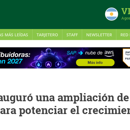
VI
Agos
AS MÁS LEÍDAS
TARJETERO
STAFF
NEWSLETTER
RED 
uguró una ampliación de
ara potenciar el crecimie