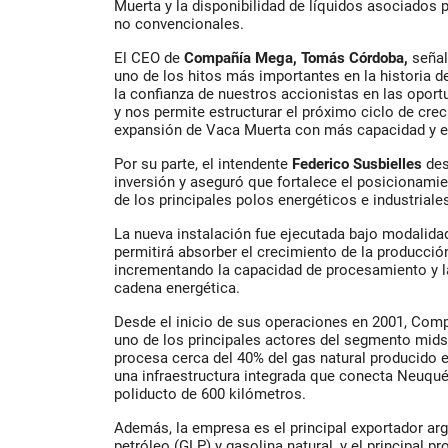
Muerta y la disponibilidad de líquidos asociados 
no convencionales.
El CEO de
Compañía Mega, Tomás Córdoba,
señal
uno de los hitos más importantes en la historia de
la confianza de nuestros accionistas en las oport
y nos permite estructurar el próximo ciclo de cr
expansión de Vaca Muerta con más capacidad y ef
Por su parte, el intendente
Federico Susbielles
des
inversión y aseguró que fortalece el posicionam
de los principales polos energéticos e industriales
La nueva instalación fue ejecutada bajo modalid
permitirá absorber el crecimiento de la producció
incrementando la capacidad de procesamiento y la
cadena energética.
Desde el inicio de sus operaciones en 2001, Co
uno de los principales actores del segmento mid
procesa cerca del 40% del gas natural producido 
una infraestructura integrada que conecta Neuqu
poliducto de 600 kilómetros.
Además, la empresa es el principal exportador arg
petróleo (GLP) y gasolina natural, y el principal p