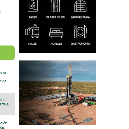
u
ueva
a
io de
á el
erta e
ación
 Gas