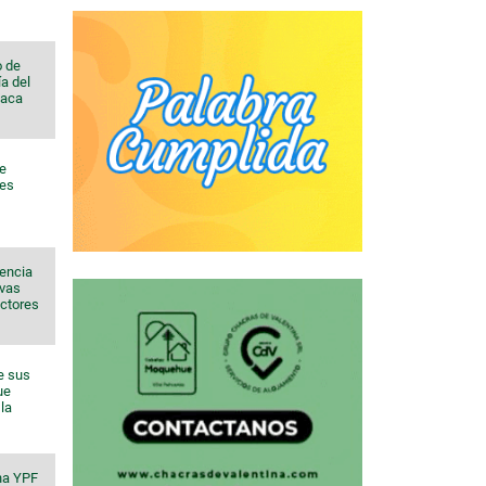
o de
a del
Vaca
de
nes
sencia
evas
ectores
e sus
ue
la
na YPF