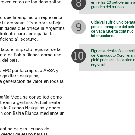
provenientes de los desarrollos
entre las 20 petroleras m
grandes del mundo
ó que la ampliación representa
Oldelval sufrió un ciberat
 la empresa. “Esta obra refleja
pero el transporte del pet
unidades que ofrece la Argentina
de Vaca Muerta continuó 
ecimiento para acompañar la
interrupciones
iciencia”, sostuvo.
tacó el impacto regional de la
Figueroa destacó la ampl
iento de Bahía Blanca como uno
del Gasoducto Cordilleran
pidió priorizar el abastec
 del país.
regional
ad EPC por la empresa AESA y
n gasífera neuquina,
 generación de valor en toda la
mpañía Mega se consolidó como
stream argentino. Actualmente
en la Cuenca Neuquina y opera
én con Bahía Blanca mediante un
entino de gas licuado de
roveedor de etano para la