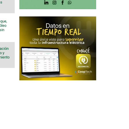
ás
aque,
róleo
sin
iación
o y
imiento