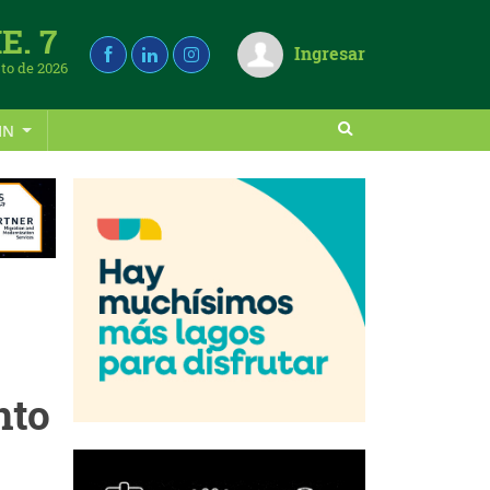
E. 7
Ingresar
to de 2026
IN
nto