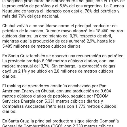
la segunda productora de hidrocarburos del país, con el 19,4% de
la producción de petróleo y el 5,6% del gas argentino. La Cuenca
Neuquina conserva el liderazgo con casi el 78% del petróleo y
más del 76% del gas nacional.
Chubut volvió a consolidarse como el principal productor de
petróleo de la cuenca. Durante mayo alcanzó los 18.460 metros
cúbicos diarios, un crecimiento del 0,3% respecto de abril,
mientras que la producción de gas aumentó 2,9%, hasta los
5,485 millones de metros cúbicos diarios.
En Santa Cruz también se observó una recuperación en petróleo.
La provincia produjo 8.986 metros cúbicos diarios, con una
mejora mensual del 3,7%. Sin embargo, la extracción de gas
cayó un 2,1% y se ubicó en 2,8 millones de metros cúbicos
diarios.
El ranking de operadores continúa encabezado por Pan
American Energy en Chubut, con una producción de 9.604
metros cúbicos diarios de petróleo, seguida por PECOM
Servicios Energía con 5.331 metros cúbicos diarios y
Compañías Asociadas Petroleras con 1.773 metros cúbicos
diarios.
En Santa Cruz, la principal productora sigue siendo Compañía
General de Combustibles (CGC), con 2.338 metros cúbicos