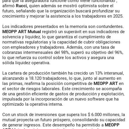
para que la aseguradora funcione como viene funcionando”,
afirmó
Rucci,
quien además se mostró optimista sobre el
futuro, señalando que la organización buscará profundizar su
crecimiento y mejorar la asistencia a los trabajadores en 2025.
Los indicadores presentados en la memoria son contundentes.
MEOPP ART Mutual
registró un superávit en sus indicadores de
solvencia y liquidez, lo que garantiza el cumplimiento de
normativas regulatorias y la capacidad de cubrir obligaciones
con empleadores y trabajadores. Además, con una tasa de
cobranzas intermensuales del 98%, superó su objetivo del 96%,
lo que refuerza su control sobre los activos y asegura una
sólida liquidez operativa.
La cartera de producción también ha crecido un 13% interanual,
alcanzando a 18.120 trabajadores, lo que, junto al aumento en
las primas, reafirma la posición competitiva de
MEOPP ART
en
el sector de riesgos laborales. Este crecimiento se acompaña
de una gestión eficiente de gastos de producción y explotación,
impulsada por la incorporación de un nuevo software que ha
optimizado la operativa interna.
Con un stock de inversiones que supera los $ 6.000 millones, la
mutual proyecta un futuro próspero, consolidando su capacidad
de generar ingresos. Este desempeño ha permitido a
MEOPP