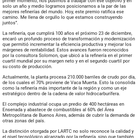
primer momento, nos pusimos a trabajar con ese objetivo y en
solo un año y medio logramos posicionarnos a la par de las
mejores refinerías del mundo. Hoy, este premio ratifica ese
camino. Me llena de orgullo lo que estamos construyendo
juntos”.
La refinería, que cumplirá 100 años el próximo 23 de diciembre,
encaró un profundo proceso de transformación y modernización
que permitió incrementar la eficiencia productiva y mejorar los
márgenes de rentabilidad. Estos avances fueron reconocidos
por la consultora
Solomon
, que ubicó a la refinería en el primer
cuartil mundial por su margen neto y en el segundo cuartil por
su costo de producción.
Actualmente, la planta procesa 210.000 barriles de crudo por día,
de los cuales el 70% proviene de Vaca Muerta. Esto la consolida
como la refinería más importante de la región y como un eje
estratégico dentro de la cadena de valor hidrocarburífera.
El complejo industrial ocupa un predio de 400 hectáreas en
Ensenada y abastece de combustibles al 60% del Área
Metropolitana de Buenos Aires, además de cubrir la demanda de
otras zonas del país.
La distinción otorgada por LARTC no solo reconoce la calidad y
el nivel tecnológico alcanzado por la refinería, sino que también