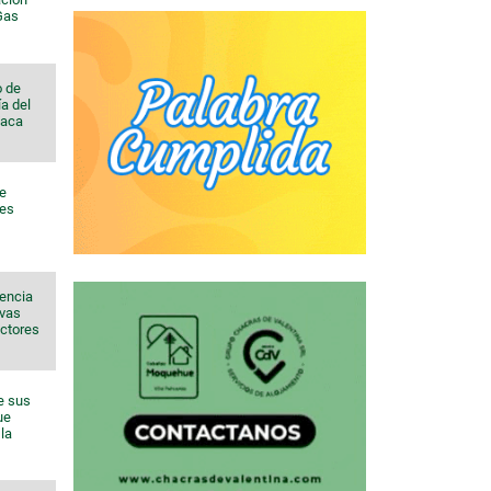
 Gas
o de
a del
Vaca
de
nes
sencia
evas
ectores
e sus
ue
la