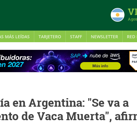
VI
Agos
AS MÁS LEÍDAS
TARJETERO
STAFF
NEWSLETTER
RED 
ía en Argentina: "Se va a
ento de Vaca Muerta", afi