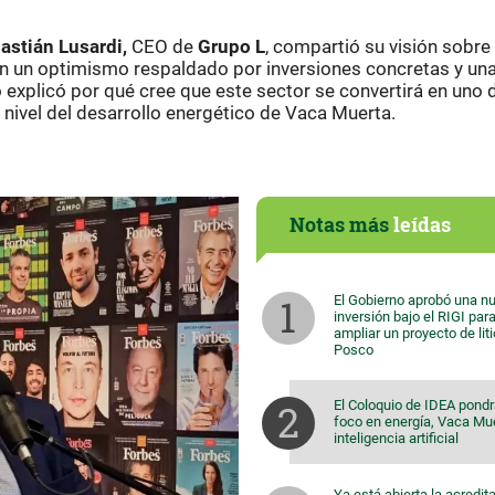
astián Lusardi,
CEO de
Grupo
L
, compartió su visión sobre 
 Con un optimismo respaldado por inversiones concretas y un
o explicó por qué cree que este sector se convertirá en uno 
nivel del desarrollo energético de Vaca Muerta.
Notas más
leídas
El Gobierno aprobó una n
inversión bajo el RIGI par
ampliar un proyecto de lit
Posco
El Coloquio de IDEA pondr
foco en energía, Vaca Mu
inteligencia artificial
Ya está abierta la acredit