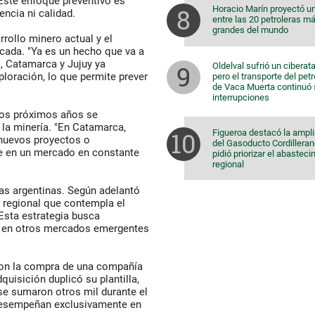
ste enfoque preventivo es
Horacio Marín proyectó u
encia ni calidad.
entre las 20 petroleras m
grandes del mundo
rollo minero actual y el
cada. "Ya es un hecho que va a
a, Catamarca y Jujuy ya
Oldelval sufrió un ciberat
loración, lo que permite prever
pero el transporte del pet
de Vaca Muerta continuó 
interrupciones
los próximos años se
 la minería. "En Catamarca,
Figueroa destacó la ampl
nuevos proyectos o
del Gasoducto Cordilleran
e en un mercado en constante
pidió priorizar el abastec
regional
as argentinas. Según adelantó
 regional que contempla el
Esta estrategia busca
lo en otros mercados emergentes
on la compra de una compañía
quisición duplicó su plantilla,
se sumaron otros mil durante el
desempeñan exclusivamente en