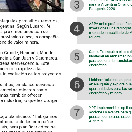
para la Argentina Oil and
Patagonia 2026
ntegrales para sitios remotos,
ASPA anticipará en el For
gentina. Según Lusardi, "el
Inversiones una radiografí
los próximos años son de
mercado inmobiliario de 
 provincias clave, la compañía
Muerta
ena de valor minera.
Santa Fe impulsa el uso 
ío Grande, Neuquén, Mar del
biodiesel en embarcacio
encia a San Juan y Catamarca,
para acelerar la transición
plena efervescencia. Este
energética
nder con rapidez a las
 la evolución de los proyectos.
Liebherr fortalece su pre
en Neuquén y explora nu
ilities, brindando servicios
oportunidades para los s
mpamentos mineros hasta
energético y minero
demás, también ofrecen
 industria, lo que les otorga
YPF implementó el split d
acciones y avanza para q
bajo planificado. "Trabajamos
puedan comprarse desde 
APP YPF
entamos ante las compañías
sis, para planificar cómo se