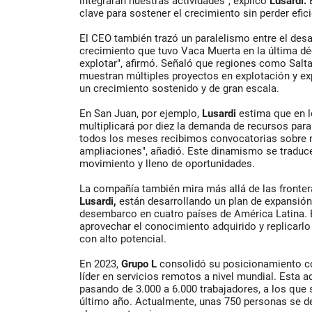
integrarán nuestras actividades", explicó
Lusardi.
E
clave para sostener el crecimiento sin perder efici
El CEO también trazó un paralelismo entre el desar
crecimiento que tuvo Vaca Muerta en la última dé
explotar", afirmó. Señaló que regiones como Salt
muestran múltiples proyectos en explotación y exp
un crecimiento sostenido y de gran escala.
En San Juan, por ejemplo,
Lusardi
estima que en 
multiplicará por diez la demanda de recursos para
todos los meses recibimos convocatorias sobre 
ampliaciones", añadió. Este dinamismo se traduc
movimiento y lleno de oportunidades.
La compañía también mira más allá de las fronter
Lusardi,
están desarrollando un plan de expansión
desembarco en cuatro países de América Latina. 
aprovechar el conocimiento adquirido y replicar
con alto potencial.
En 2023,
Grupo L
consolidó su posicionamiento c
líder en servicios remotos a nivel mundial. Esta ad
pasando de 3.000 a 6.000 trabajadores, a los que 
último año. Actualmente, unas 750 personas se 