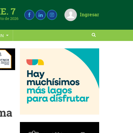
E. 7
Ingresar
to de 2026
IN
rma