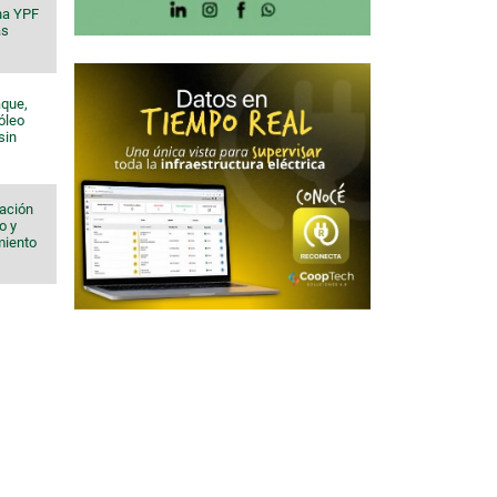
na YPF
ás
aque,
róleo
sin
iación
o y
imiento