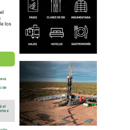
el
a
de los
ueva
a
io de
á el
erta e
ación