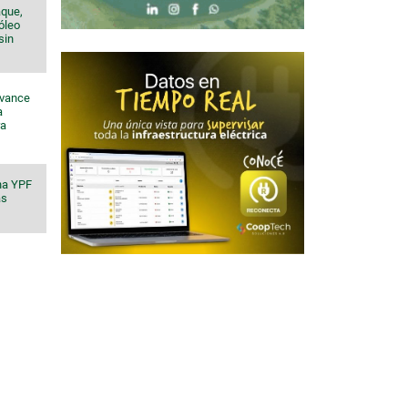
aque,
róleo
sin
avance
a
ra
na YPF
ás