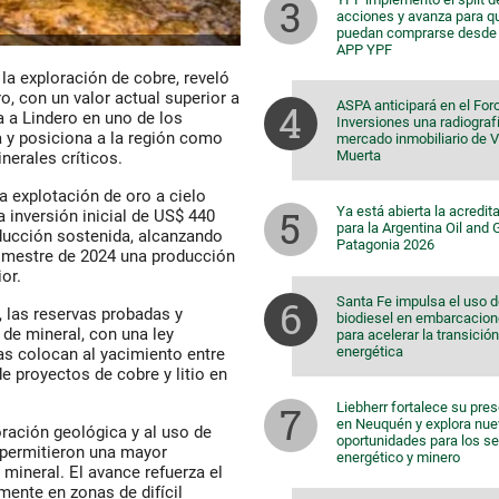
acciones y avanza para q
puedan comprarse desde 
APP YPF
la exploración de cobre, reveló
ro
, con un valor actual superior a
ASPA anticipará en el For
a a
Lindero
en uno de los
Inversiones una radiografí
y posiciona a la región como
mercado inmobiliario de 
Muerta
nerales críticos.
a explotación de oro a cielo
Ya está abierta la acredit
 inversión inicial de
US$ 440
para la Argentina Oil and
ucción sostenida, alcanzando
Patagonia 2026
trimestre de 2024 una producción
ior.
Santa Fe impulsa el uso 
, las reservas probadas y
biodiesel en embarcacio
 de mineral
, con una ley
para acelerar la transición
energética
ras colocan al yacimiento entre
e proyectos de cobre y litio en
Liebherr fortalece su pre
en Neuquén y explora nu
oración geológica y al uso de
oportunidades para los s
e permitieron una mayor
energético y minero
 mineral. El avance refuerza el
mente en zonas de difícil