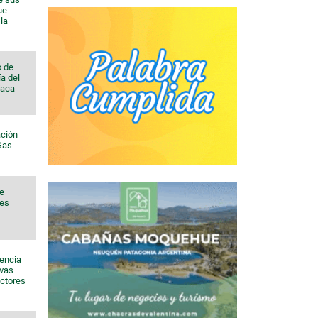
ue
la
o de
a del
Vaca
ación
 Gas
de
nes
sencia
evas
ectores