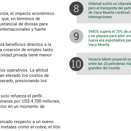
Oldelval sufrió un ciberat
pero el transporte del pet
de Vaca Muerta continuó 
onza
, el impacto económico
interrupciones
a que, en términos de
ustancial de divisas para
internacionales y fuerte
VMOS supera el 70% de 
y se prepara para abrir un
nueva era exportadora pa
rá beneficios directos a la
Vaca Muerta
 la creación de empleo tanto
tividad privada tiene menor
Horacio Marín proyectó u
entre las 20 petroleras m
grandes del mundo
os operativos. La altitud
an elevado los costos de
pasado, presionando los
solo refuerza el perfil
mineras por
US$ 4.700 millones
,
ctor en un momento de
mercado respecto a un nuevo
metales como el cobre, el litio