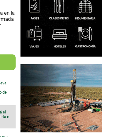
a en la
firmada
r
ueva
a
io de
á el
erta e
e sus