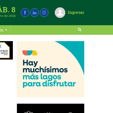
ÁB. 8
Ingresar
to de 2026
IN