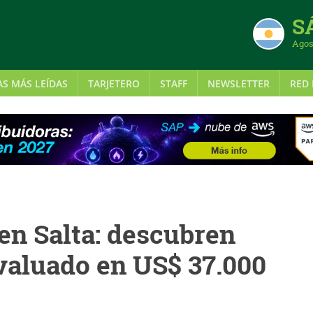
S
Agos
AS MÁS LEÍDAS
TARJETERO
STAFF
NEWSLETTER
RED 
 en Salta: descubren
valuado en US$ 37.000