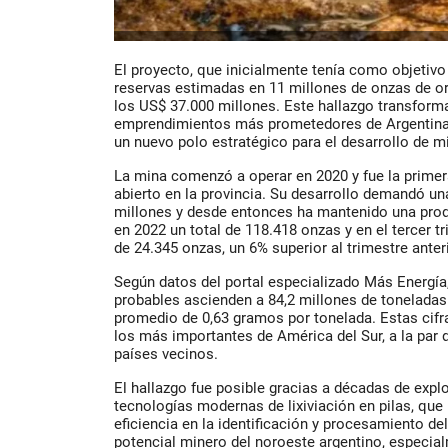
El proyecto, que inicialmente tenía como objetivo 
reservas estimadas en
11 millones de onzas de o
los
US$ 37.000 millones
. Este hallazgo transform
emprendimientos más prometedores de Argentina 
un nuevo polo estratégico para el desarrollo de mi
La mina comenzó a operar en 2020 y fue la primer
abierto en la provincia. Su desarrollo demandó una
millones
y desde entonces ha mantenido una prod
en 2022 un total de
118.418 onzas
y en el tercer 
de
24.345 onzas
, un 6% superior al trimestre anter
Según datos del portal especializado
Más Energía
probables ascienden a
84,2 millones de toneladas
promedio de
0,63 gramos por tonelada
. Estas cif
los más importantes de América del Sur, a la par d
países vecinos.
El hallazgo fue posible gracias a décadas de expl
tecnologías modernas de lixiviación en pilas, qu
eficiencia en la identificación y procesamiento del
potencial minero del noroeste argentino, especial