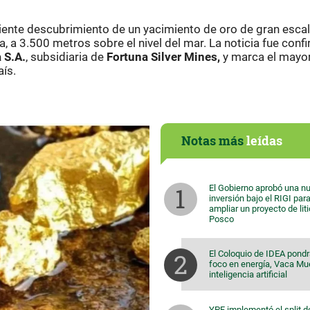
ciente descubrimiento de un yacimiento de oro de gran escal
a, a 3.500 metros sobre el nivel del mar. La noticia fue con
 S.A.
, subsidiaria de
Fortuna Silver Mines,
y marca el mayo
aís.
Notas más
leídas
El Gobierno aprobó una n
inversión bajo el RIGI par
ampliar un proyecto de lit
Posco
El Coloquio de IDEA pondr
foco en energía, Vaca Mu
inteligencia artificial
YPF implementó el split d