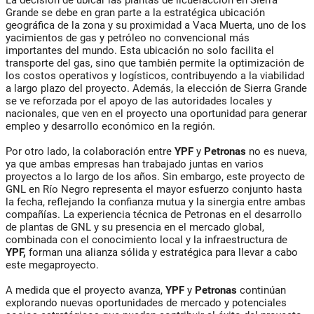
La decisión de ubicar las plantas de licuefacción en Sierra
Grande se debe en gran parte a la estratégica ubicación
geográfica de la zona y su proximidad a Vaca Muerta, uno de los
yacimientos de gas y petróleo no convencional más
importantes del mundo. Esta ubicación no solo facilita el
transporte del gas, sino que también permite la optimización de
los costos operativos y logísticos, contribuyendo a la viabilidad
a largo plazo del proyecto. Además, la elección de Sierra Grande
se ve reforzada por el apoyo de las autoridades locales y
nacionales, que ven en el proyecto una oportunidad para generar
empleo y desarrollo económico en la región.
Por otro lado, la colaboración entre
YPF
y
Petronas
no es nueva,
ya que ambas empresas han trabajado juntas en varios
proyectos a lo largo de los años. Sin embargo, este proyecto de
GNL en Río Negro representa el mayor esfuerzo conjunto hasta
la fecha, reflejando la confianza mutua y la sinergia entre ambas
compañías. La experiencia técnica de Petronas en el desarrollo
de plantas de GNL y su presencia en el mercado global,
combinada con el conocimiento local y la infraestructura de
YPF,
forman una alianza sólida y estratégica para llevar a cabo
este megaproyecto.
A medida que el proyecto avanza,
YPF
y
Petronas
continúan
explorando nuevas oportunidades de mercado y potenciales