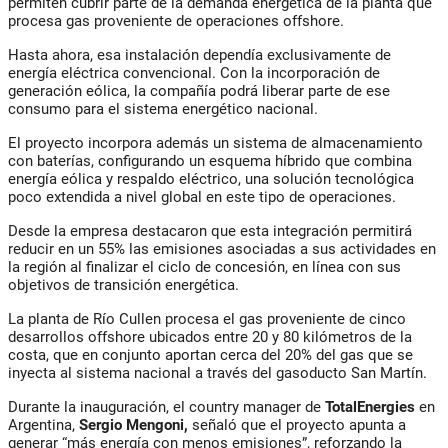
permiten cubrir parte de la demanda energética de la planta que
procesa gas proveniente de operaciones offshore.
Hasta ahora, esa instalación dependía exclusivamente de
energía eléctrica convencional. Con la incorporación de
generación eólica, la compañía podrá liberar parte de ese
consumo para el sistema energético nacional.
El proyecto incorpora además un sistema de almacenamiento
con baterías, configurando un esquema híbrido que combina
energía eólica y respaldo eléctrico, una solución tecnológica
poco extendida a nivel global en este tipo de operaciones.
Desde la empresa destacaron que esta integración permitirá
reducir en un 55% las emisiones asociadas a sus actividades en
la región al finalizar el ciclo de concesión, en línea con sus
objetivos de transición energética.
La planta de Río Cullen procesa el gas proveniente de cinco
desarrollos offshore ubicados entre 20 y 80 kilómetros de la
costa, que en conjunto aportan cerca del 20% del gas que se
inyecta al sistema nacional a través del gasoducto San Martín.
Durante la inauguración, el country manager de
TotalEnergies
en
Argentina,
Sergio Mengoni,
señaló que el proyecto apunta a
generar “más energía con menos emisiones”, reforzando la