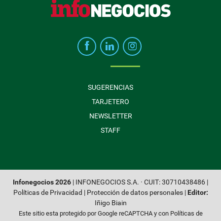
SUGERENCIAS
TARJETERO
NEWSLETTER
STAFF
Infonegocios 2026
| INFONEGOCIOS S.A. · CUIT: 30710438486 |
Políticas de Privacidad
|
Protección de datos personales
|
Editor:
Iñigo Biain
Este sitio esta protegido por Google reCAPTCHA y con
Políticas de