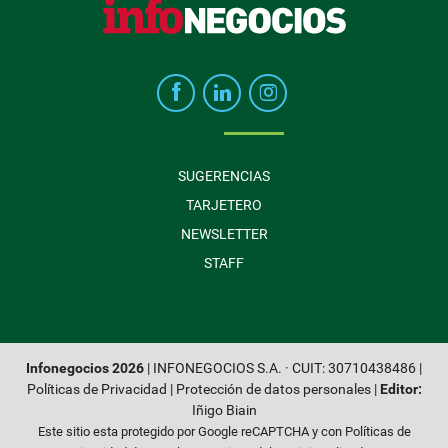
SUGERENCIAS
TARJETERO
NEWSLETTER
STAFF
Infonegocios 2026
| INFONEGOCIOS S.A. · CUIT: 30710438486 |
Políticas de Privacidad
|
Protección de datos personales
|
Editor:
Iñigo Biain
Este sitio esta protegido por Google reCAPTCHA y con
Políticas de