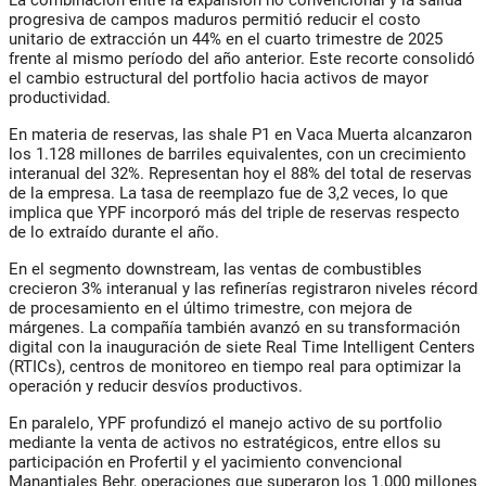
La combinación entre la expansión no convencional y la salida
progresiva de campos maduros permitió reducir el costo
unitario de extracción un 44% en el cuarto trimestre de 2025
frente al mismo período del año anterior. Este recorte consolidó
el cambio estructural del portfolio hacia activos de mayor
productividad.
En materia de reservas, las shale P1 en Vaca Muerta alcanzaron
los 1.128 millones de barriles equivalentes, con un crecimiento
interanual del 32%. Representan hoy el 88% del total de reservas
de la empresa. La tasa de reemplazo fue de 3,2 veces, lo que
implica que YPF incorporó más del triple de reservas respecto
de lo extraído durante el año.
En el segmento downstream, las ventas de combustibles
crecieron 3% interanual y las refinerías registraron niveles récord
de procesamiento en el último trimestre, con mejora de
márgenes. La compañía también avanzó en su transformación
digital con la inauguración de siete Real Time Intelligent Centers
(RTICs), centros de monitoreo en tiempo real para optimizar la
operación y reducir desvíos productivos.
En paralelo, YPF profundizó el manejo activo de su portfolio
mediante la venta de activos no estratégicos, entre ellos su
participación en Profertil y el yacimiento convencional
Manantiales Behr, operaciones que superaron los 1.000 millones