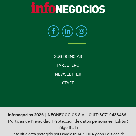
SUGERENCIAS
TARJETERO
NEWSLETTER
STAFF
Infonegocios 2026
| INFONEGOCIOS S.A. · CUIT: 30710438486 |
Políticas de Privacidad
|
Protección de datos personales
|
Editor:
Iñigo Biain
Este sitio esta protegido por Google reCAPTCHA y con
Políticas de