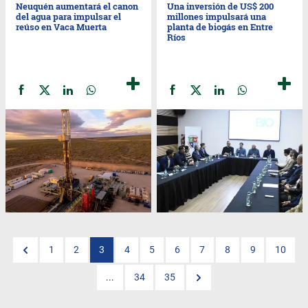
Neuquén aumentará el canon
Una inversión de US$ 200
del agua para impulsar el
millones impulsará una
reúso en Vaca Muerta
planta de biogás en Entre
Ríos
1
2
3
4
5
6
7
8
9
10
...
34
35