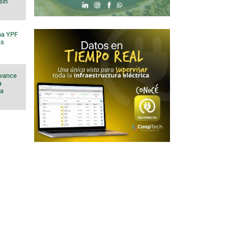
sin
na YPF
ás
avance
a
ra