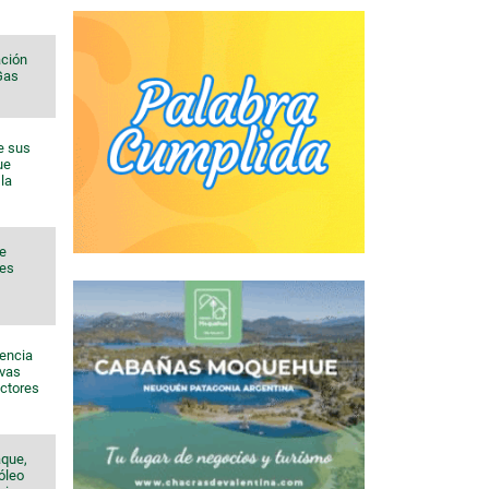
ación
 Gas
e sus
ue
la
de
nes
sencia
evas
ectores
aque,
róleo