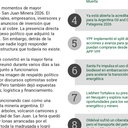
Muerta
los momentos de mayor
po San Juan Minera 2026. El
Ya está abierta la acredit
nales, empresarios, inversores y
para la Argentina Oil and
 anuncios de inversión que
Patagonia 2026
 al cobre. La presencia directa
eso político que adquirió la
. Sin embargo, detrás de la
YPF implementó el split d
acciones y avanza para q
que nadie logró responder
puedan comprarse desde 
structura que todavía no existe.
APP YPF
convirtió en la mayor feria
reunió durante varios días a las
Santa Fe impulsa el uso 
junto a funcionarios
biodiesel en embarcacio
para acelerar la transición
na imagen de respaldo político
energética
por discursos optimistas sobre
 Pero también dejó expuestas
, logística y financiamiento.
Liebherr fortalece su pre
en Neuquén y explora nu
funcionando casi como una
oportunidades para los s
a minería argentina. El
energético y minero
n árboles, volcaron camiones y
iudad de San Juan. La feria quedó
Oldelval sufrió un ciberat
 lonas arrancadas por el
pero el transporte del pet
e toda la madrugada y logró