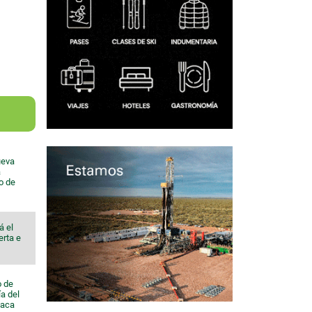
ueva
a
io de
á el
erta e
o de
a del
Vaca