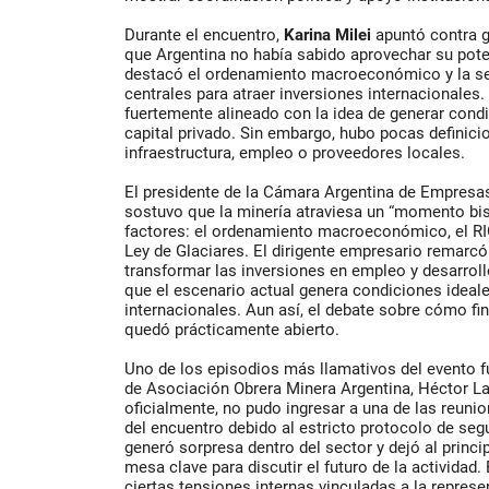
Durante el encuentro,
Karina Milei
apuntó contra g
que Argentina no había sabido aprovechar su pote
destacó el ordenamiento macroeconómico y la seg
centrales para atraer inversiones internacionales. 
fuertemente alineado con la idea de generar condi
capital privado. Sin embargo, hubo pocas definic
infraestructura, empleo o proveedores locales.
El presidente de la Cámara Argentina de Empresa
sostuvo que la minería atraviesa un “momento bis
factores: el ordenamiento macroeconómico, el RIG
Ley de Glaciares. El dirigente empresario remarcó
transformar las inversiones en empleo y desarro
que el escenario actual genera condiciones ideale
internacionales. Aun así, el debate sobre cómo fi
quedó prácticamente abierto.
Uno de los episodios más llamativos del evento fue
de Asociación Obrera Minera Argentina, Héctor L
oficialmente, no pudo ingresar a una de las reuni
del encuentro debido al estricto protocolo de segu
generó sorpresa dentro del sector y dejó al princ
mesa clave para discutir el futuro de la actividad
ciertas tensiones internas vinculadas a la represe