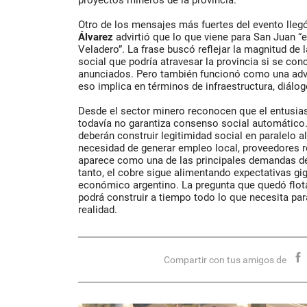
proyectos mineros de la provincia.
Otro de los mensajes más fuertes del evento lle
Álvarez
advirtió que lo que viene para San Juan “
Veladero”. La frase buscó reflejar la magnitud de
social que podría atravesar la provincia si se con
anunciados. Pero también funcionó como una adve
eso implica en términos de infraestructura, diálog
Desde el sector minero reconocen que el entusia
todavía no garantiza consenso social automático
deberán construir legitimidad social en paralelo a
necesidad de generar empleo local, proveedores r
aparece como una de las principales demandas d
tanto, el cobre sigue alimentando expectativas gi
económico argentino. La pregunta que quedó flota
podrá construir a tiempo todo lo que necesita pa
realidad.
Compartir con tus amigos de