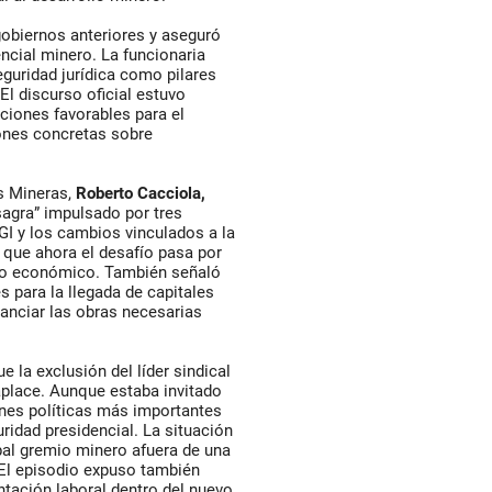
obiernos anteriores y aseguró
ncial minero. La funcionaria
uridad jurídica como pilares
El discurso oficial estuvo
ciones favorables para el
iones concretas sobre
s Mineras,
Roberto Cacciola,
agra” impulsado por tres
I y los cambios vinculados a la
 que ahora el desafío pasa por
llo económico. También señaló
s para la llegada de capitales
nanciar las obras necesarias
 la exclusión del líder sindical
aplace. Aunque estaba invitado
ones políticas más importantes
ridad presidencial. La situación
ipal gremio minero afuera de una
. El episodio expuso también
ntación laboral dentro del nuevo