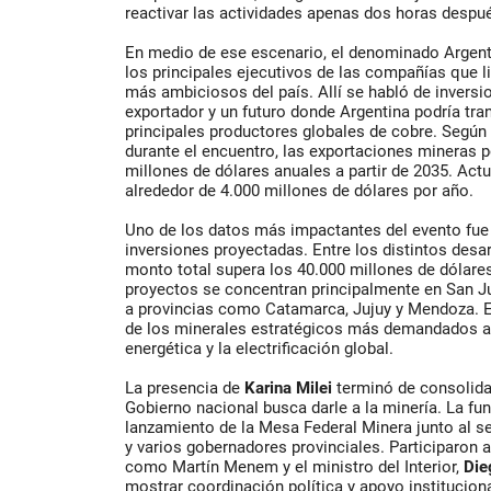
reactivar las actividades apenas dos horas despué
En medio de ese escenario, el denominado Argent
los principales ejecutivos de las compañías que l
más ambiciosos del país. Allí se habló de inversi
exportador y un futuro donde Argentina podría tr
principales productores globales de cobre. Según
durante el encuentro, las exportaciones mineras p
millones de dólares anuales a partir de 2035. Act
alrededor de 4.000 millones de dólares por año.
Uno de los datos más impactantes del evento fue l
inversiones proyectadas. Entre los distintos desar
monto total supera los 40.000 millones de dólare
proyectos se concentran principalmente en San J
a provincias como Catamarca, Jujuy y Mendoza. 
de los minerales estratégicos más demandados a n
energética y la electrificación global.
La presencia de
Karina Milei
terminó de consolidar
Gobierno nacional busca darle a la minería. La fu
lanzamiento de la Mesa Federal Minera junto al se
y varios gobernadores provinciales. Participaron 
como Martín Menem y el ministro del Interior,
Dieg
mostrar coordinación política y apoyo instituciona