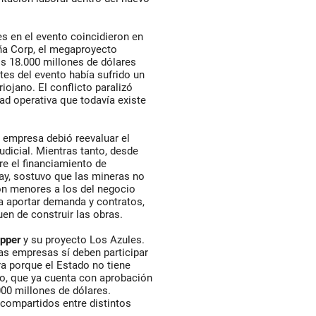
es en el evento coincidieron en
ña Corp, el megaproyecto
s 18.000 millones de dólares
tes del evento había sufrido un
riojano. El conflicto paralizó
idad operativa que todavía existe
 empresa debió reevaluar el
udicial. Mientras tanto, desde
e el financiamiento de
ay, sostuvo que las mineras no
on menores a los del negocio
ía aportar demanda y contratos,
en de construir las obras.
pper
y su proyecto Los Azules.
s empresas sí deben participar
ra porque el Estado no tiene
to, que ya cuenta con aprobación
000 millones de dólares.
compartidos entre distintos