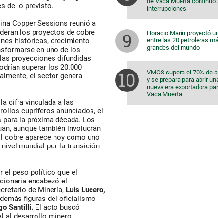
de Vaca Muerta continuó 
s de lo previsto.
interrupciones
ina Copper Sessions reunió a
ideran los proyectos de cobre
Horacio Marín proyectó u
entre las 20 petroleras m
ones históricas, crecimiento
grandes del mundo
ansformarse en uno de los
 las proyecciones difundidas
odrían superar los 20.000
VMOS supera el 70% de 
ualmente, el sector genera
y se prepara para abrir un
nueva era exportadora pa
Vaca Muerta
a cifra vinculada a las
rollos cupríferos anunciados, el
s para la próxima década. Los
uan, aunque también involucran
El cobre aparece hoy como uno
ivel mundial por la transición
 el peso político que el
ncionaria encabezó el
cretario de Minería,
Luis Lucero,
además figuras del oficialismo
o Santilli.
El acto buscó
l al desarrollo minero.