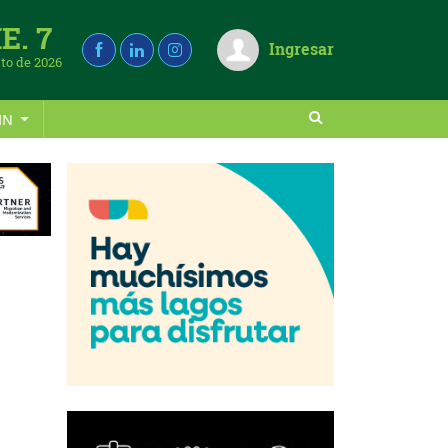
E. 7
Ingresar
to de 2026
IN