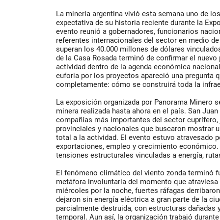
La minería argentina vivió esta semana uno de 
expectativa de su historia reciente durante la Ex
evento reunió a gobernadores, funcionarios nacio
referentes internacionales del sector en medio de
superan los 40.000 millones de dólares vinculados
de la Casa Rosada terminó de confirmar el nuevo p
actividad dentro de la agenda económica nacional
euforia por los proyectos apareció una pregunta 
completamente: cómo se construirá toda la infrae
La exposición organizada por Panorama Minero se 
minera realizada hasta ahora en el país. San Juan 
compañías más importantes del sector cuprífero, 
provinciales y nacionales que buscaron mostrar u
total a la actividad. El evento estuvo atravesado 
exportaciones, empleo y crecimiento económico.
tensiones estructurales vinculadas a energía, rutas
El fenómeno climático del viento zonda terminó 
metáfora involuntaria del momento que atraviesa l
miércoles por la noche, fuertes ráfagas derribaro
dejaron sin energía eléctrica a gran parte de la c
parcialmente destruida, con estructuras dañadas y
temporal. Aun así, la organización trabajó durant