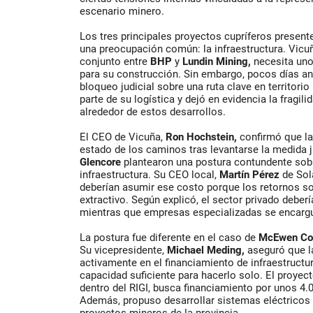
escenario minero.
Los tres principales proyectos cupríferos present
una preocupación común: la infraestructura. Vicu
conjunto entre
BHP
y
Lundin Mining,
necesita uno
para su construcción. Sin embargo, pocos días an
bloqueo judicial sobre una ruta clave en territorio 
parte de su logística y dejó en evidencia la fragil
alrededor de estos desarrollos.
El CEO de Vicuña,
Ron Hochstein,
confirmó que la
estado de los caminos tras levantarse la medida j
Glencore
plantearon una postura contundente sobr
infraestructura. Su CEO local,
Martín Pérez
de Sol
deberían asumir ese costo porque los retornos s
extractivo. Según explicó, el sector privado deber
mientras que empresas especializadas se encargu
La postura fue diferente en el caso de
McEwen Co
Su vicepresidente,
Michael Meding,
aseguró que la
activamente en el financiamiento de infraestructu
capacidad suficiente para hacerlo solo. El proyec
dentro del RIGI, busca financiamiento por unos 4.
Además, propuso desarrollar sistemas eléctricos 