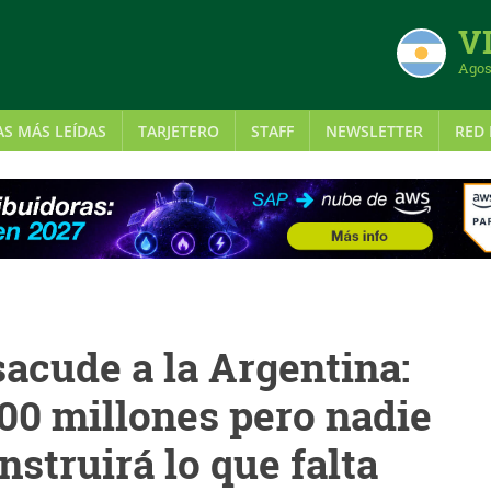
VI
Agos
AS MÁS LEÍDAS
TARJETERO
STAFF
NEWSLETTER
RED 
sacude a la Argentina:
00 millones pero nadie
struirá lo que falta