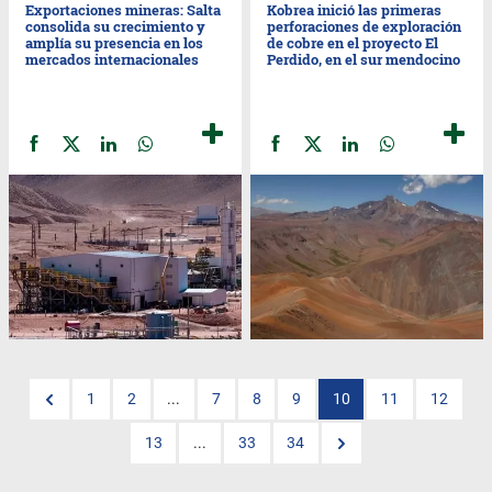
Exportaciones mineras: Salta
Kobrea inició las primeras
consolida su crecimiento y
perforaciones de exploración
amplía su presencia en los
de cobre en el proyecto El
mercados internacionales
Perdido, en el sur mendocino
1
2
...
7
8
9
10
11
12
13
...
33
34